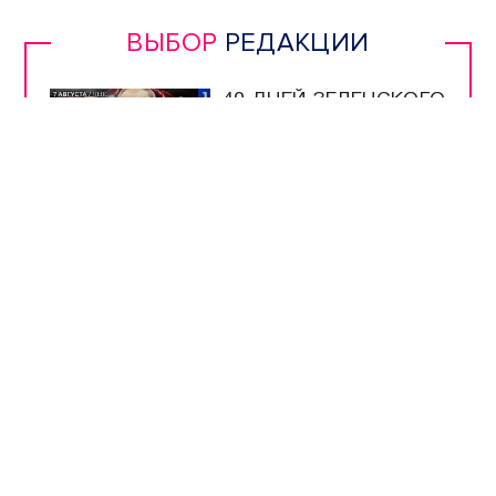
ВЫБОР
РЕДАКЦИИ
40 ДНЕЙ ЗЕЛЕНСКОГО
| РАСПЛАТА ДЛЯ
УКРАИНЫ | ЖДИТЕ
РЕПАРАЦИЙ! |
РУССКАЯ УГРОЗА |
ИРАН НАКАЖЕТ США
УЧЁНЫЕ ИНБЮМ
ОПРЕДЕЛЯЮТ
ЧИСТОТУ МОРЯ ПО
МЕДУЗАМ
МУЗЕЮ ОБОРОНЫ
СЕВАСТОПОЛЯ
ИСПОЛНИЛОСЬ 66
ЛЕТ
ШКОЛЫ