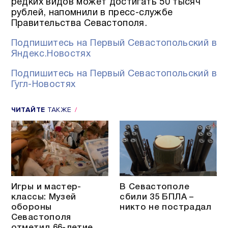
редких видов может достигать 50 тысяч
рублей, напомнили в пресс-службе
Правительства Севастополя.
Подпишитесь на Первый Севастопольский в
Яндекс.Новостях
Подпишитесь на Первый Севастопольский в
Гугл-Новостях
ЧИТАЙТЕ
ТАКЖЕ
Игры и мастер-
В Севастополе
классы: Музей
сбили 35 БПЛА –
обороны
никто не пострадал
Севастополя
отметил 66-летие