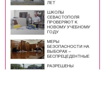
ЛЕТ
ШКОЛЫ
СЕВАСТОПОЛЯ
ПРОВЕРЯЮТ К
НОВОМУ УЧЕБНОМУ
ГОДУ
МЕРЫ
БЕЗОПАСНОСТИ НА
ВЫБОРАХ –
БЕСПРЕЦЕДЕНТНЫЕ
РАЗРЕШЕНЫ
ПРОДАЖА И ВВОЗ
БЕНЗИНА ЕВРО-2 И
ЕВРО-3
НА ТРАССЕ
«НОВОРОССИЯ»
РАБОТАЕТ