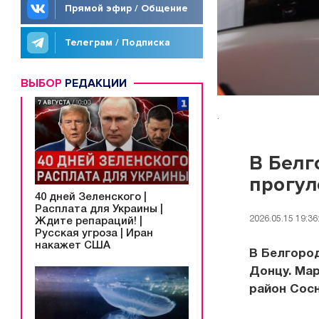
Прямой эфир / Общение
Телеграм / Подписка
ВЫБОР
РЕДАКЦИИ
.
В Белг
прогул
40 дней Зеленского |
Расплата для Украины |
2026.05.15 19:36
Ждите репараций! |
Русская угроза | Иран
накажет США
В Белгород
Донцу. Мар
район Сосн