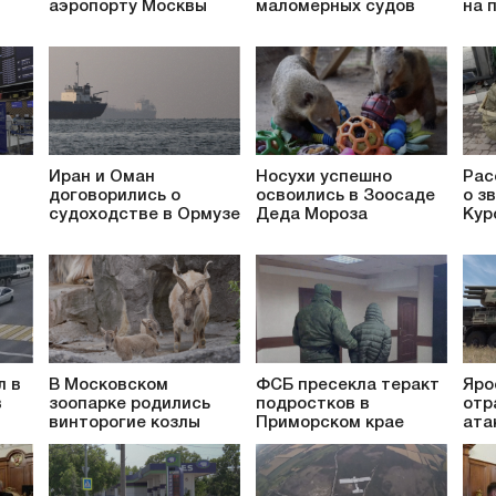
аэропорту Москвы
маломерных судов
на 
Иран и Оман
Носухи успешно
Рас
договорились о
освоились в Зоосаде
о з
судоходстве в Ормузе
Деда Мороза
Кур
л в
В Московском
ФСБ пресекла теракт
Яро
в
зоопарке родились
подростков в
отр
винторогие козлы
Приморском крае
ата