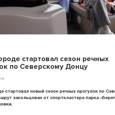
ороде стартовал сезон речных
ок по Северскому Донцу
:16
е стартовал новый сезон речных прогулок по Се
шрут закольцован от спорткластера парка «Берег
овки.