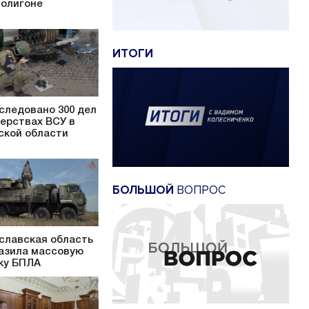
полигоне
ИТОГИ
следовано 300 дел
верствах ВСУ в
ской области
БОЛЬШОЙ
ВОПРОС
славская область
азила массовую
ку БПЛА