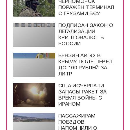
ВЫБОР
РЕДАКЦИИ
ГОРЯТ КИЕВ И
ОДЕССА | НОЛЬ
СБИТЫХ РАКЕТ |
WILDBERRIES ИДЁТ В
КАЗАХСТАН | ЗВОНОК
ПУТИНУ ИЗ АМЕРИКИ
В ПОРТУ
ЧЕРНОМОРСК
ПОРАЖЁН ТЕРМИНАЛ
С ГРУЗАМИ ВСУ
ПОДПИСАН ЗАКОН О
ЛЕГАЛИЗАЦИИ
КРИПТОВАЛЮТ В
РОССИИ
БЕНЗИН АИ-92 В
КРЫМУ ПОДЕШЕВЕЛ