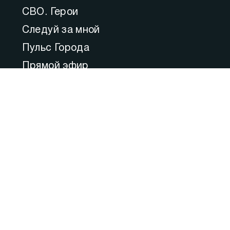
СВО. Герои
Следуй за мной
Пульс Города
Прямой эфир
Медицина
Культура
Федеральное значение
Актуальные комментарии
Образование
80 ЛЕТ ВЕЛИКОЙ ПОБЕДЫ: Город–
Герой
Ожившая история Героев Победы
Фильм «Осаждённые»