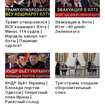
Трамп отморозился |
Эвакуация в Ялте |
ВСУ кошмарят Ялту |
Итог «40 дней»
Минус 114 судов |
Зеленского
Израиль хакнул чат-
боты | Пашинян
сдулся?
КНДР бьёт Украину |
Три страны создали
Блокада портов
оборонительный
Одессы | Секретный
союз
план Ирана |
Ракетный голод