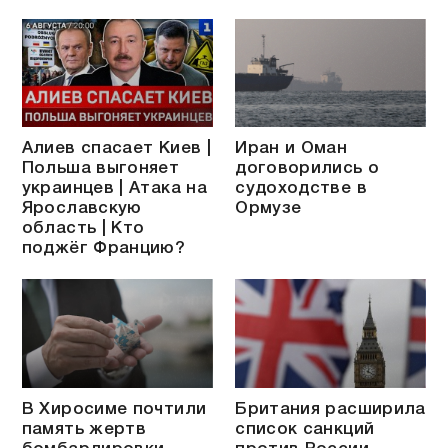
Алиев спасает Киев |
Иран и Оман
Польша выгоняет
договорились о
украинцев | Атака на
судоходстве в
Ярославскую
Ормузе
область | Кто
поджёг Францию?
В Хиросиме почтили
Британия расширила
память жертв
список санкций