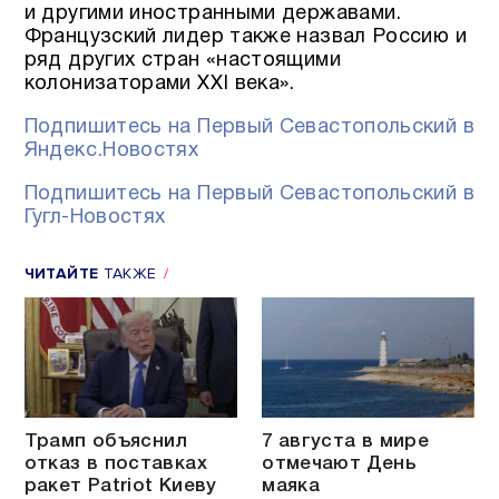
и другими иностранными державами.
Французский лидер также назвал Россию и
ряд других стран «настоящими
колонизаторами XXI века».
Подпишитесь на Первый Севастопольский в
Яндекс.Новостях
Подпишитесь на Первый Севастопольский в
Гугл-Новостях
ЧИТАЙТЕ
ТАКЖЕ
Трамп объяснил
7 августа в мире
отказ в поставках
отмечают День
ракет Patriot Киеву
маяка