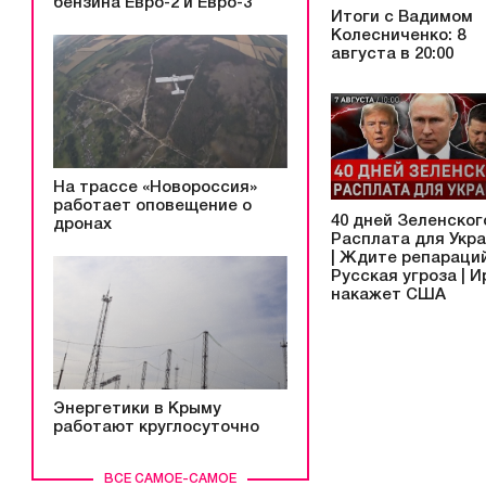
бензина Евро-2 и Евро-3
Итоги с Вадимом
Колесниченко: 8
августа в 20:00
На трассе «Новороссия»
работает оповещение о
40 дней Зеленского
дронах
Расплата для Укр
| Ждите репараций
Русская угроза | И
накажет США
Энергетики в Крыму
работают круглосуточно
ВСЕ САМОЕ-САМОЕ