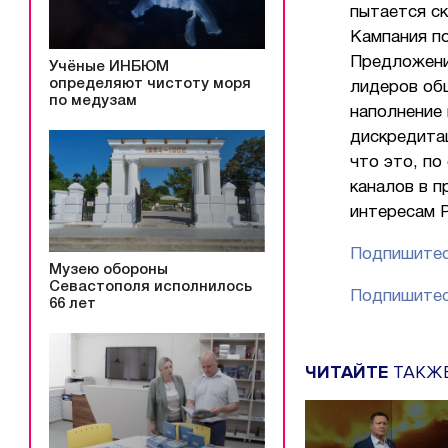
пытается ск
Кампания по
Предложени
Учёные ИНБЮМ
определяют чистоту моря
лидеров об
по медузам
наполнение
дискредита
что это, по
каналов в 
интересам 
Подпишитес
Музею обороны
Севастополя исполнилось
Подпишитес
66 лет
ЧИТАЙТЕ
ТАКЖ