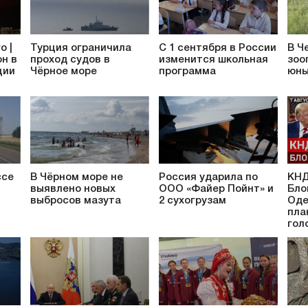
о |
Турция ограничила
С 1 сентября в России
В Ч
он в
проход судов в
изменится школьная
зоо
ции
Чёрное море
программа
юны
ссе
В Чёрном море не
Россия ударила по
КНД
выявлено новых
ООО «Файер Пойнт» и
Бло
выбросов мазута
2 сухогрузам
Оде
пла
гол