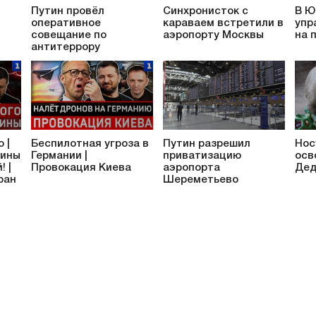
Путин провёл
Синхронисток с
В Ю
оперативное
караваем встретили в
упр
совещание по
аэропорту Москвы
на 
антитеррору
 |
Беспилотная угроза в
Путин разрешил
Нос
аины
Германии |
приватизацию
осв
! |
Провокация Киева
аэропорта
Дед
ран
Шереметьево