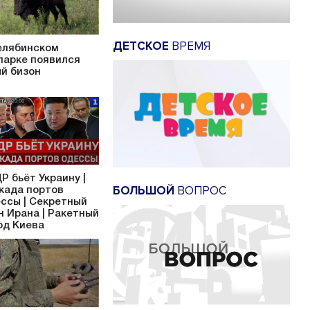
ДЕТСКОЕ
ВРЕМЯ
елябинском
парке появился
й бизон
Р бьёт Украину |
БОЛЬШОЙ
ВОПРОС
када портов
ссы | Секретный
н Ирана | Ракетный
од Киева