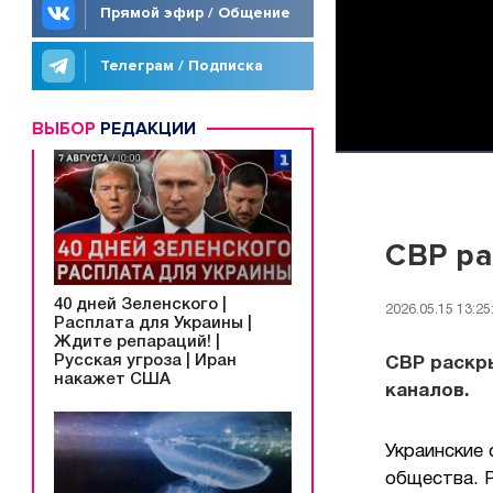
Прямой эфир / Общение
Телеграм / Подписка
ВЫБОР
РЕДАКЦИИ
СВР ра
40 дней Зеленского |
2026.05.15 13:25
Расплата для Украины |
Ждите репараций! |
Русская угроза | Иран
СВР раскры
накажет США
каналов.
Украинские 
общества. 