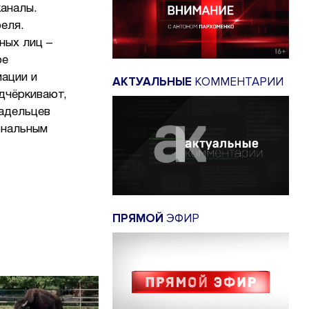
каналы.
еля.
ных лиц –
ое
мации и
АКТУАЛЬНЫЕ
КОММЕНТАРИИ
дчёркивают,
ладельцев
ональным
ПРЯМОЙ
ЭФИР