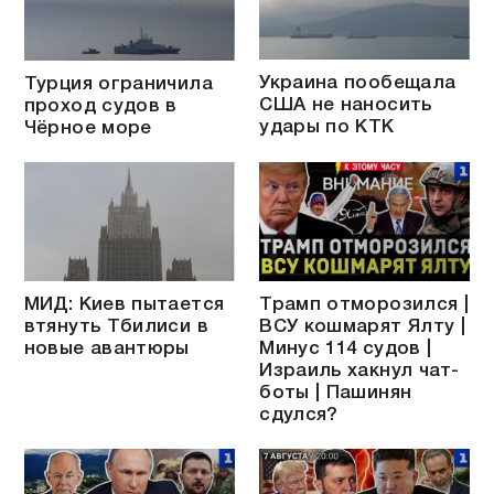
Украина пообещала
Турция ограничила
США не наносить
проход судов в
удары по КТК
Чёрное море
МИД: Киев пытается
Трамп отморозился |
втянуть Тбилиси в
ВСУ кошмарят Ялту |
новые авантюры
Минус 114 судов |
Израиль хакнул чат-
боты | Пашинян
сдулся?