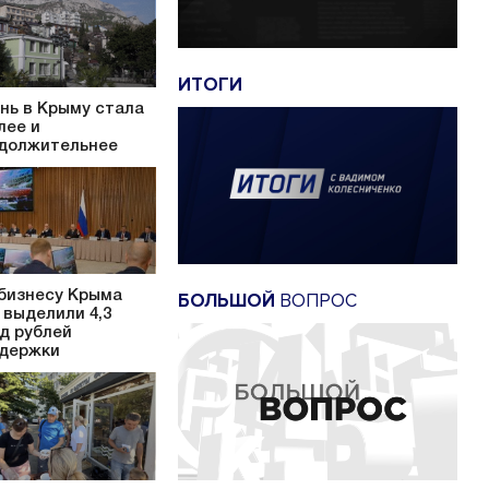
ИТОГИ
нь в Крыму стала
лее и
должительнее
бизнесу Крыма
БОЛЬШОЙ
ВОПРОС
 выделили 4,3
д рублей
держки