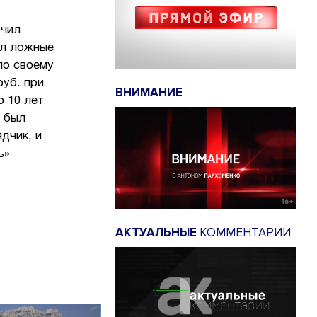
ючил
ил ложные
по своему
руб. при
ВНИМАНИЕ
о 10 лет
 был
дчик, и
ь»
АКТУАЛЬНЫЕ
КОММЕНТАРИИ