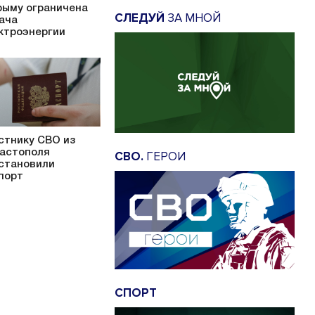
рыму ограничена
СЛЕДУЙ
ЗА МНОЙ
ача
ктроэнергии
стнику СВО из
астополя
СВО.
ГЕРОИ
становили
порт
СПОРТ