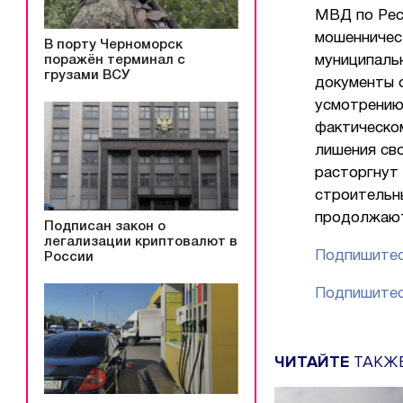
МВД по Рес
мошенничес
В порту Черноморск
поражён терминал с
муниципаль
грузами ВСУ
документы о
усмотрению,
фактическо
лишения св
расторгнут 
строительн
продолжаю
Подписан закон о
легализации криптовалют в
Подпишитес
России
Подпишитес
ЧИТАЙТЕ
ТАКЖ