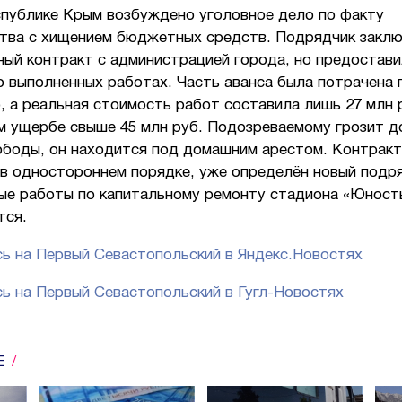
публике Крым возбуждено уголовное дело по факту
тва с хищением бюджетных средств. Подрядчик закл
ный контракт с администрацией города, но предостав
 выполненных работах. Часть аванса была потрачена 
 а реальная стоимость работ составила лишь 27 млн 
м ущербе свыше 45 млн руб. Подозреваемому грозит д
ободы, он находится под домашним арестом. Контракт
в одностороннем порядке, уже определён новый подря
ые работы по капитальному ремонту стадиона «Юност
тся.
ь на Первый Севастопольский в Яндекс.Новостях
ь на Первый Севастопольский в Гугл-Новостях
Е