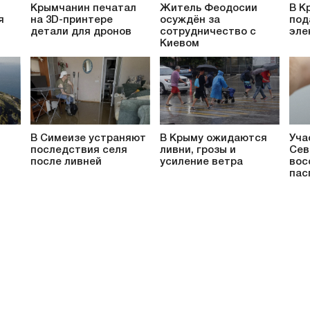
Крымчанин печатал
Житель Феодосии
В К
я
на 3D-принтере
осуждён за
под
детали для дронов
сотрудничество с
эле
Киевом
В Симеизе устраняют
В Крыму ожидаются
Уча
последствия селя
ливни, грозы и
Сев
после ливней
усиление ветра
вос
пас