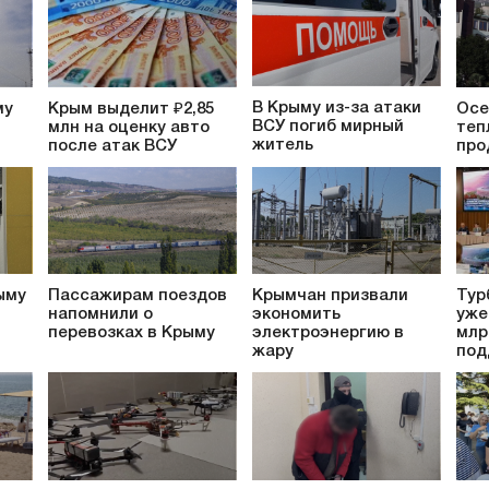
В Крыму из-за атаки
му
Крым выделит ₽2,85
Осе
ВСУ погиб мирный
млн на оценку авто
теп
житель
после атак ВСУ
про
ыму
Пассажирам поездов
Крымчан призвали
Тур
напомнили о
экономить
уже
перевозках в Крыму
электроэнергию в
млр
жару
под