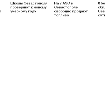
Школы Севастополя
На 7 АЗС в
8 б
проверяют к новому
Севастополе
сби
т
учебному году
свободно продают
Сев
топливо
сут