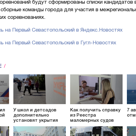
соревнований будут сформированы списки кандидатов 
 сборные команды города для участия в межрегиональ
их соревнованиях.
ь на Первый Севастопольский в Яндекс.Новостях
ь на Первый Севастопольский в Гугл-Новостях
Е
ил
У школ и детсадов
Как получить справку
7 а
ой
дополнительно
из Реестра
отм
установят укрытия
маломерных судов