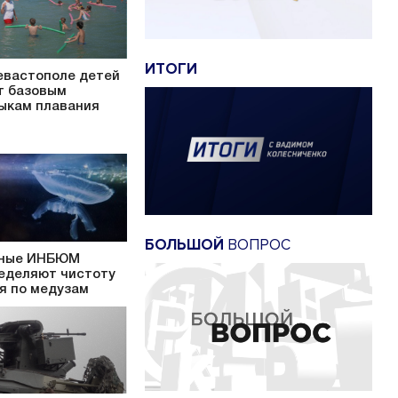
ИТОГИ
евастополе детей
т базовым
ыкам плавания
БОЛЬШОЙ
ВОПРОС
ные ИНБЮМ
еделяют чистоту
я по медузам