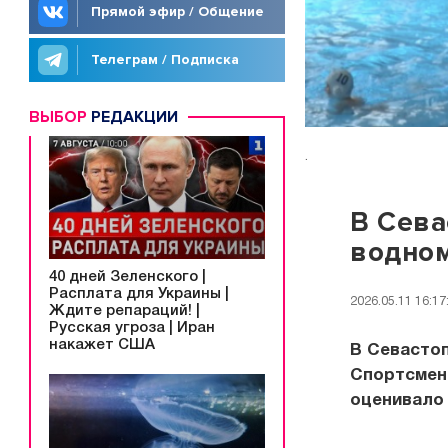
Прямой эфир / Общение
Телеграм / Подписка
ВЫБОР
РЕДАКЦИИ
.
В Сева
водном
40 дней Зеленского |
Расплата для Украины |
2026.05.11 16:17
Ждите репараций! |
Русская угроза | Иран
накажет США
В Севасто
Спортсмен
оценивало 