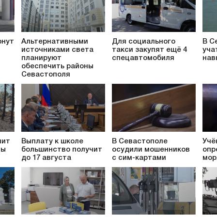
рнут
Альтернативными
Для социального
В С
источниками света
такси закупят ещё 4
уча
планируют
спецавтомобиля
нав
обеспечить районы
Севастополя
пит
Выплату к школе
В Севастополе
Учё
ты
большинство получит
осудили мошенников
опр
до 17 августа
с сим-картами
мор