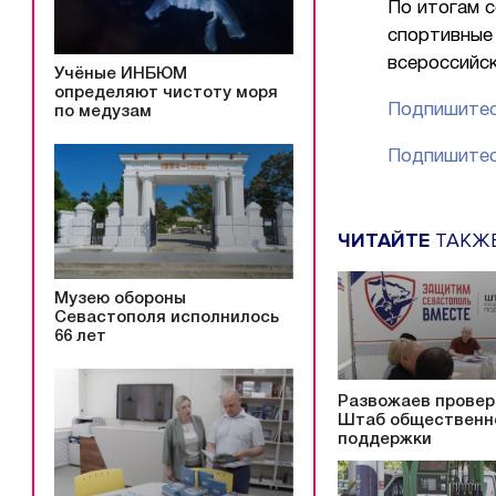
По итогам 
спортивные
всероссийск
Учёные ИНБЮМ
определяют чистоту моря
Подпишитес
по медузам
Подпишитес
ЧИТАЙТЕ
ТАКЖ
Музею обороны
Севастополя исполнилось
66 лет
Развожаев провер
Штаб общественн
поддержки