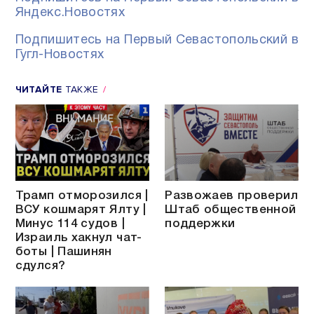
Яндекс.Новостях
Подпишитесь на Первый Севастопольский в
Гугл-Новостях
ЧИТАЙТЕ
ТАКЖЕ
Трамп отморозился |
Развожаев проверил
ВСУ кошмарят Ялту |
Штаб общественной
Минус 114 судов |
поддержки
Израиль хакнул чат-
боты | Пашинян
сдулся?