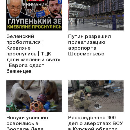
Зеленский
Путин разрешил
проболтался |
приватизацию
Киевляне
аэропорта
проснулись | ТЦК
Шереметьево
дали «зелёный свет»
| Европа сдаст
беженцев
Носухи успешно
Расследовано 300
освоились в
дел о зверствах ВСУ
Зоосаде Деда
в Курской области