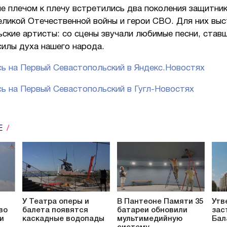
е плечом к плечу встретились два поколения защитни
еликой Отечественной войны и герои СВО. Для них вы
ские артисты: со сцены звучали любимые песни, став
силы духа нашего народа.
ь на Первый Севастопольский в Яндекс.Новостях
ь на Первый Севастопольский в Гугл-Новостях
Е
У Театра оперы и
В Пантеоне Памяти 35
Утв
во
балета появятся
батареи обновили
зас
и
каскадные водопады
мультимедийную
Бал