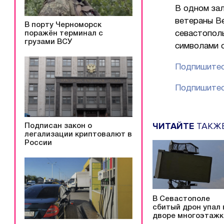
В одном зал
ветераны В
В порту Черноморск
поражён терминал с
севастополь
грузами ВСУ
символами 
Подпишитес
Подпишитес
ЧИТАЙТЕ
ТАКЖ
Подписан закон о
легализации криптовалют в
России
В Севастополе
сбитый дрон упал 
дворе многоэтажк