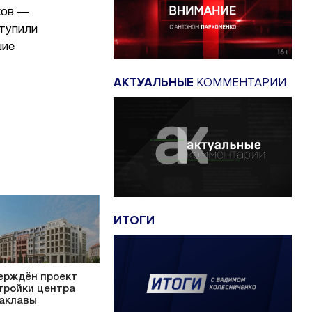
ков —
ступили
шие
АКТУАЛЬНЫЕ
КОММЕНТАРИИ
ИТОГИ
ерждён проект
тройки центра
аклавы