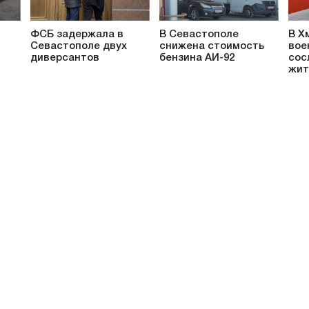
ФСБ задержала в
В Севастополе
В Х
Севастополе двух
снижена стоимость
вое
диверсантов
бензина АИ-92
сос
жит