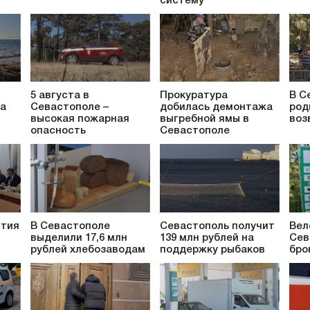
систему
5 августа в
Прокуратура
В С
за
Севастополе –
добилась демонтажа
род
высокая пожарная
выгребной ямы в
воз
опасность
Севастополе
ития
В Севастополе
Севастополь получит
Вел
выделили 17,6 млн
139 млн рублей на
Сев
рублей хлебозаводам
поддержку рыбаков
бро