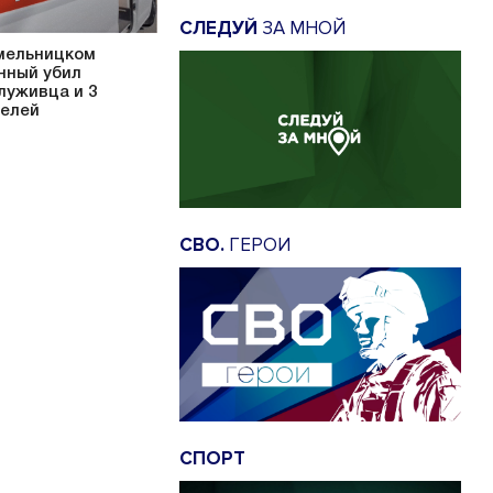
СЛЕДУЙ
ЗА МНОЙ
мельницком
нный убил
луживца и 3
елей
СВО.
ГЕРОИ
СПОРТ