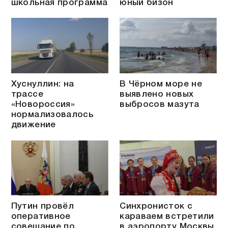
школьная программа
юный бизон
Хуснуллин: на
В Чёрном море не
трассе
выявлено новых
«Новороссия»
выбросов мазута
нормализовалось
движение
Путин провёл
Синхронисток с
оперативное
караваем встретили
совещание по
в аэропорту Москвы