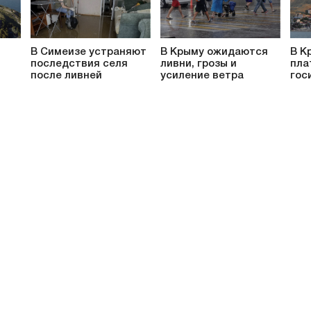
В Симеизе устраняют
В Крыму ожидаются
В К
последствия селя
ливни, грозы и
пла
после ливней
усиление ветра
гос