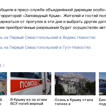
общили в пресс-службе объединённой дирекции особо
территорий «Заповедный Крым». Жителей и гостей по
ержаться от прогулок в эти дни и выбрать другие дат
анее приобретённые разрешения будет осуществлён авт
ь на Первый Севастопольский в Яндекс.Новостях
ь на Первый Севастопольский в Гугл-Новостях
Е
В Крыму из-за атаки
85
Осень в Крыму стала
Бен
ВСУ погиб мирный
о
теплее и
под