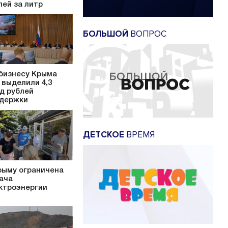
лей за литр
БОЛЬШОЙ
ВОПРОС
бизнесу Крыма
 выделили 4,3
д рублей
держки
ДЕТСКОЕ
ВРЕМЯ
рыму ограничена
ача
ктроэнергии