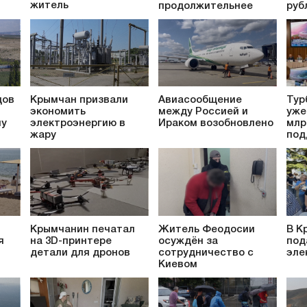
житель
продолжительнее
руб
дов
Крымчан призвали
Авиасообщение
Тур
экономить
между Россией и
уже
му
электроэнергию в
Ираком возобновлено
млр
жару
под
Крымчанин печатал
Житель Феодосии
В К
я
на 3D-принтере
осуждён за
под
детали для дронов
сотрудничество с
эле
Киевом