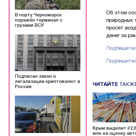
Об этом со
В порту Черноморск
поражён терминал с
природных 
грузами ВСУ
просят возд
денег за р
Подпишитес
Подпишитес
Подписан закон о
легализации криптовалют в
ЧИТАЙТЕ
ТАКЖ
России
Крым выделит ₽2,
млн на оценку авт