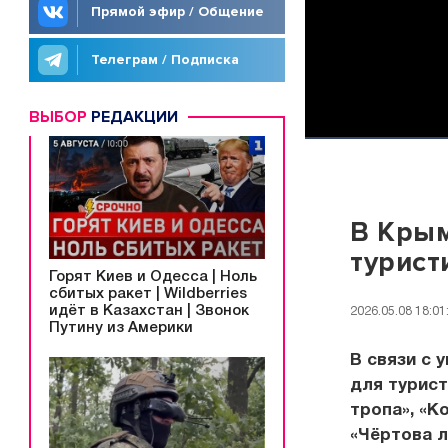
Прямой эфир / Общение
Телеграм / Подписка
ВЫБОР
РЕДАКЦИИ
В Крым
турист
Горят Киев и Одесса | Ноль
сбитых ракет | Wildberries
идёт в Казахстан | Звонок
2026.05.08 18:01
Путину из Америки
В связи с 
для турист
тропа», «К
«Чёртова л