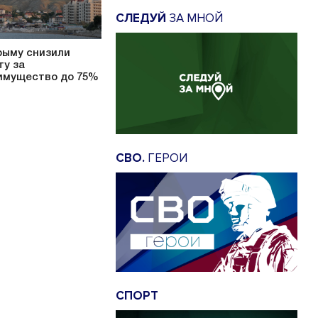
СЛЕДУЙ
ЗА МНОЙ
рыму снизили
ту за
имущество до 75%
СВО.
ГЕРОИ
СПОРТ