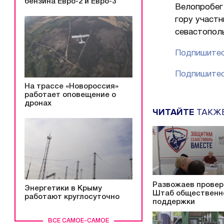
бензина Евро-2 и Евро-3
Велопробег 
гору участн
севастополь
Подпишитес
Подпишитес
На трассе «Новороссия»
работает оповещение о
дронах
ЧИТАЙТЕ
ТАКЖ
Развожаев провер
Энергетики в Крыму
Штаб общественн
работают круглосуточно
поддержки
ВСЕ САМОЕ-САМОЕ