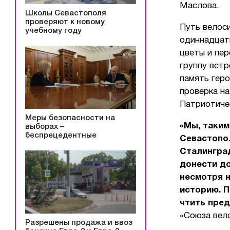
Маслова.
Школы Севастополя
проверяют к новому
Путь велос
учебному году
одиннадцат
цветы и пер
группу вст
память геро
проверка на
Патриотиче
Меры безопасности на
«Мы, таким
выборах –
беспрецедентные
Севастопо
Сталинград
донести до
несмотря н
историю. П
чтить пред
«Союза вел
Разрешены продажа и ввоз