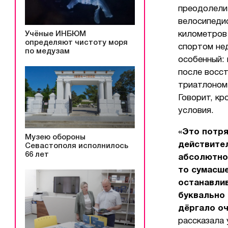
преодолели
велосипедис
Учёные ИНБЮМ
километров 
определяют чистоту моря
спортом не
по медузам
особенный: 
после восст
триатлоном,
Говорит, кр
условия.
«Это потр
Музею обороны
действите
Севастополя исполнилось
66 лет
абсолютно,
то сумасше
останавлив
буквально 
дёргало оч
рассказала