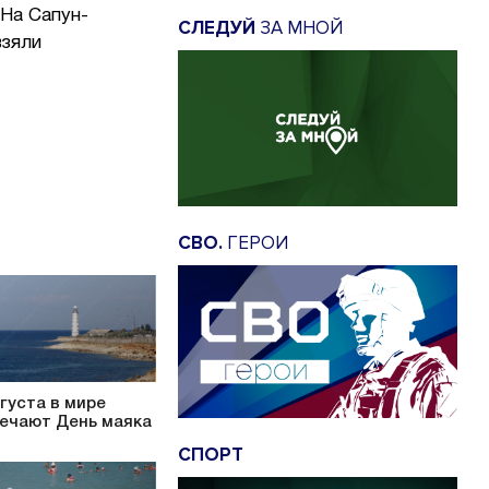
 На Сапун-
СЛЕДУЙ
ЗА МНОЙ
взяли
СВО.
ГЕРОИ
вгуста в мире
ечают День маяка
СПОРТ