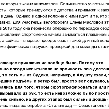
 полторы тысячи километров. Большинство участнико
ты, которые тренируются с детства и привыкли к зае
в день. Однако в одной колонне с ними идут и те, кто
давно. Для участницы велопробега Елены Масловой э
в 2018 году она перенесла операцию по пересадке сер
ановления спортсменка начала заниматься плаванием 
 а сейчас – впервые преодолевает такой длинный вел
оме физических нагрузок, проверкой для команды стал
ясающее приключение вообще было. Потому что
льно погода испытывала на прочность всю диста
 то есть мы из Судака, например, в Алушту ехали, 
дшие подъёмы и ветер был, просто вот сдувало, 
ались для того, чтобы сфотографироваться или п
вырывало из рук, то есть невозможно было прост
ень сильно, на других этапах был сильный дождь»
 участница велопробега «Сталинград — Севастополь» 