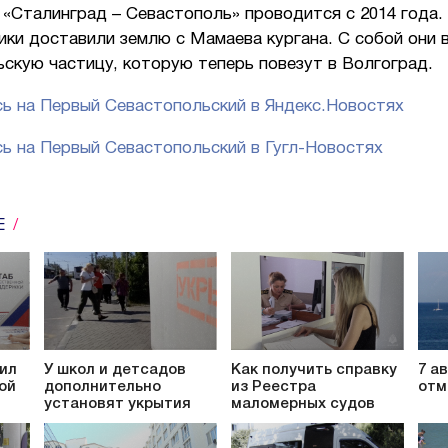
«Сталинград – Севастополь» проводится с 2014 года.
ики доставили землю с Мамаева кургана. С собой они 
скую частицу, которую теперь повезут в Волгоград.
ь на Первый Севастопольский в Яндекс.Новостях
ь на Первый Севастопольский в Гугл-Новостях
Е
ил
У школ и детсадов
Как получить справку
7 а
ой
дополнительно
из Реестра
отм
установят укрытия
маломерных судов