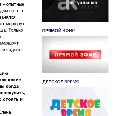
в – опытные
здам по сто
 занялся
тот маршрут
ПРЯМОЙ
ЭФИР
дца. Только
и
омаршрут.
и погодные
нцию
так какие-
ДЕТСКОЕ
ВРЕМЯ
мы когда
ерекусить,
о стоять и
, –
Елена