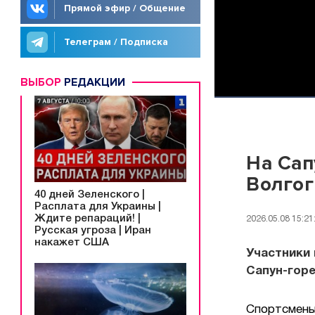
Прямой эфир / Общение
Телеграм / Подписка
ВЫБОР
РЕДАКЦИИ
На Сап
Волгог
40 дней Зеленского |
Расплата для Украины |
Ждите репараций! |
2026.05.08 15:21
Русская угроза | Иран
накажет США
Участники
Сапун-горе
Спортсмены 