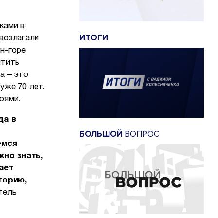
ками в
ИТОГИ
возлагали
ун-горе
чтить
а – это
уже 70 лет.
оями.
да в
БОЛЬШОЙ
ВОПРОС
емся
жно знать,
ает
торию,
тель