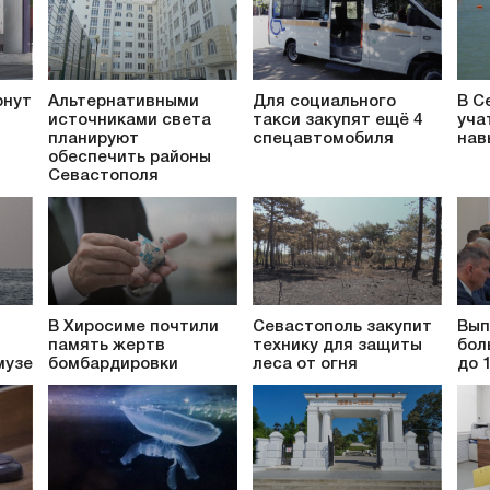
рнут
Альтернативными
Для социального
В С
источниками света
такси закупят ещё 4
уча
планируют
спецавтомобиля
нав
обеспечить районы
Севастополя
В Хиросиме почтили
Севастополь закупит
Вып
память жертв
технику для защиты
бол
музе
бомбардировки
леса от огня
до 