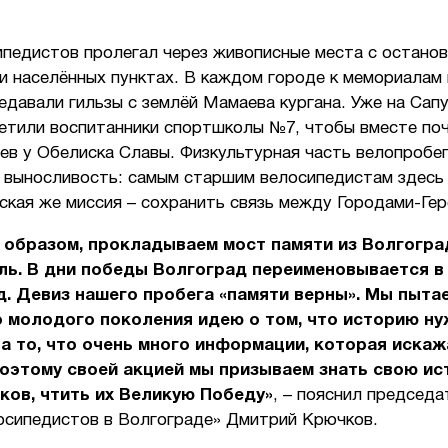
ипедистов пролегал через живописные места с останов
и населённых пунктах. В каждом городе к мемориалам 
едавали гильзы с землёй Мамаева кургана. Уже на Сап
ретили воспитанники спортшколы №7, чтобы вместе по
ев у Обелиска Славы. Физкультурная часть велопробег
 выносливость: самым старшим велосипедистам здесь 
ская же миссия – сохранить связь между Городами-Гер
 образом, прокладываем мост памяти из Волгогра
ль. В дни победы Волгоград переименовывается в
. Девиз нашего пробега «памяти верны». Мы пыта
 молодого поколения идею о том, что историю ну
а то, что очень много информации, которая искаж
оэтому своей акцией мы призываем знать свою ис
ков, чтить их Великую Победу»
, – пояснил председа
осипедистов в Волгограде» Дмитрий Крючков.