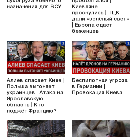
сухогруза военного
проболтался |
назначения для ВСУ
Киевляне
проснулись | ТЦК
дали «зелёный свет»
| Европа сдаст
беженцев
Алиев спасает Киев |
Беспилотная угроза
Польша выгоняет
в Германии |
украинцев | Атака на
Провокация Киева
Ярославскую
область | Кто
поджёг Францию?