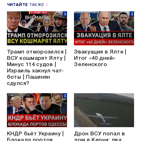
ЧИТАЙТЕ
ТАКЖЕ
Трамп отморозился |
Эвакуация в Ялте |
ВСУ кошмарят Ялту |
Итог «40 дней»
Минус 114 судов |
Зеленского
Израиль хакнул чат-
боты | Пашинян
сдулся?
КНДР бьёт Украину |
Дрон ВСУ попал в
Блокада портов
дом в Керчи: два