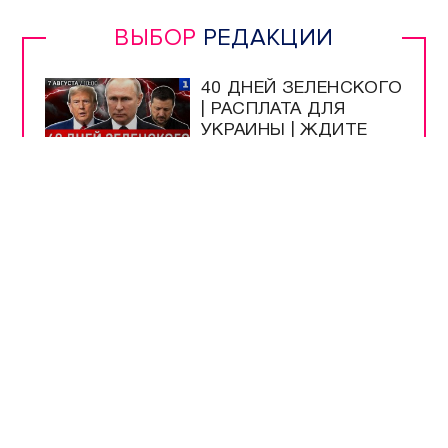
ВЫБОР
РЕДАКЦИИ
40 ДНЕЙ ЗЕЛЕНСКОГО
| РАСПЛАТА ДЛЯ
УКРАИНЫ | ЖДИТЕ
РЕПАРАЦИЙ! |
РУССКАЯ УГРОЗА |
ИРАН НАКАЖЕТ США
УЧЁНЫЕ ИНБЮМ
ОПРЕДЕЛЯЮТ
ЧИСТОТУ МОРЯ ПО
МЕДУЗАМ
МУЗЕЮ ОБОРОНЫ
СЕВАСТОПОЛЯ
ИСПОЛНИЛОСЬ 66
ЛЕТ
ШКОЛЫ