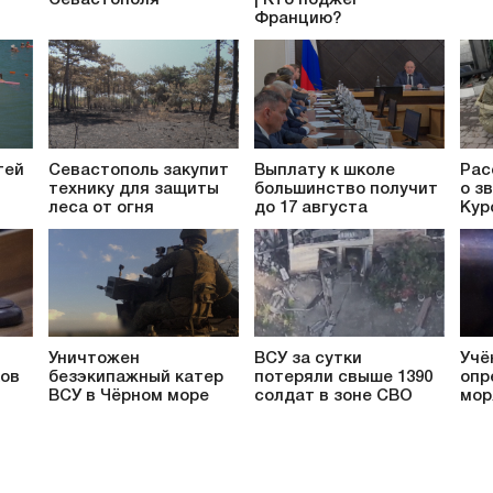
Севастополя
| Кто поджёг
Францию?
тей
Севастополь закупит
Выплату к школе
Рас
технику для защиты
большинство получит
о з
леса от огня
до 17 августа
Кур
Уничтожен
ВСУ за сутки
Учё
ков
безэкипажный катер
потеряли свыше 1390
опр
ВСУ в Чёрном море
солдат в зоне СВО
мор