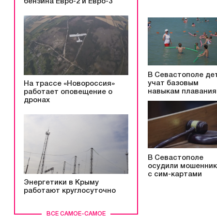
бензина Евро-2 и Евро-3
В Севастополе де
учат базовым
На трассе «Новороссия»
навыкам плавания
работает оповещение о
дронах
В Севастополе
осудили мошенни
с сим-картами
Энергетики в Крыму
работают круглосуточно
ВСЕ САМОЕ-САМОЕ