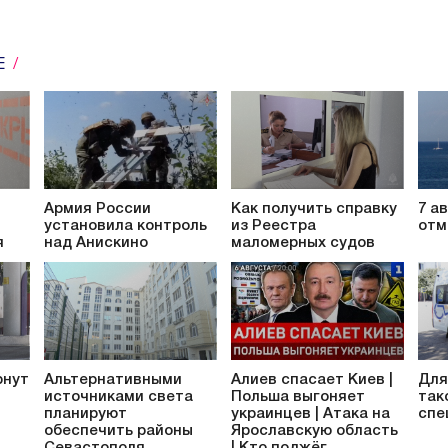
Е
Армия России
Как получить справку
7 а
установила контроль
из Реестра
отм
я
над Анискино
маломерных судов
рнут
Альтернативными
Алиев спасает Киев |
Для
источниками света
Польша выгоняет
так
планируют
украинцев | Атака на
спе
обеспечить районы
Ярославскую область