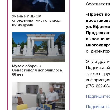
Соответств
«Проект по
Учёные ИНБЮМ
определяют чистоту моря
восстанов
по медузам
ул. Ефремо
Предлагает
выполнени
многоквар
о. директо
Эту и други
Музею обороны
Подписывайт
Севастополя исполнилось
также в гру
66 лет
информация
(978) 222-03
Подпишитес
Подпишитес