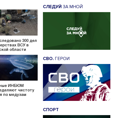
СЛЕДУЙ
ЗА МНОЙ
следовано 300 дел
верствах ВСУ в
ской области
СВО.
ГЕРОИ
ные ИНБЮМ
еделяют чистоту
я по медузам
СПОРТ