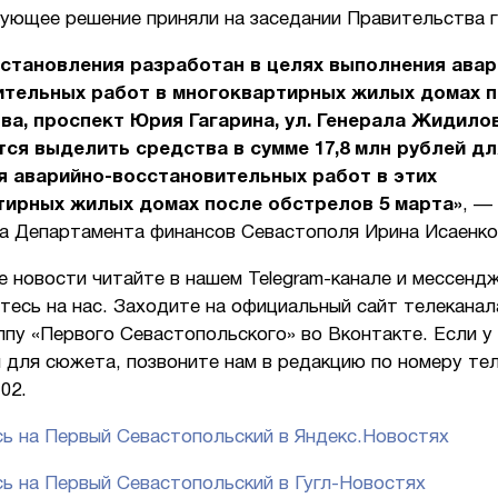
ующее решение приняли на заседании Правительства 
становления разработан в целях выполнения авар
ительных работ в многоквартирных жилых домах п
ва, проспект Юрия Гагарина, ул. Генерала Жидилов
ся выделить средства в сумме 17,8 млн рублей дл
я аварийно-восстановительных работ в этих
тирных жилых домах после обстрелов 5 марта»
, —
ра Департамента финансов Севастополя Ирина Исаенко
е новости читайте в нашем Telegram-канале и мессенд
есь на нас. Заходите на официальный сайт телеканала 
ппу «Первого Севастопольского» во Вконтакте. Если у 
 для сюжета, позвоните нам в редакцию по номеру те
-02.
ь на Первый Севастопольский в Яндекс.Новостях
ь на Первый Севастопольский в Гугл-Новостях