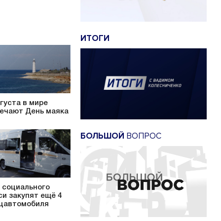
ИТОГИ
вгуста в мире
ечают День маяка
БОЛЬШОЙ
ВОПРОС
 социального
си закупят ещё 4
цавтомобиля