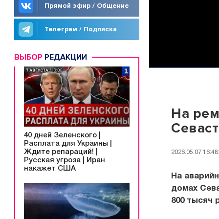
Прямой эфир / Общение
Телеграм / Подписка
ВЫБОР
РЕДАКЦИИ
На рем
Севаст
40 дней Зеленского |
Расплата для Украины |
Ждите репараций! |
2026.05.07 16:48
Русская угроза | Иран
накажет США
На аварий
домах Сева
800 тысяч 