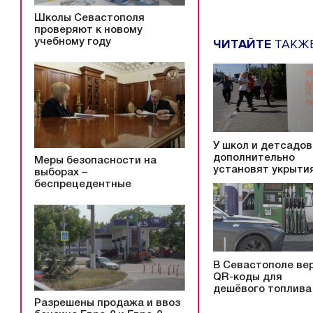
Школы Севастополя
проверяют к новому
ЧИТАЙТЕ
ТАКЖ
учебному году
У школ и детсадов
дополнительно
Меры безопасности на
установят укрыти
выборах –
беспрецедентные
В Севастополе ве
QR-коды для
дешёвого топлива
Разрешены продажа и ввоз