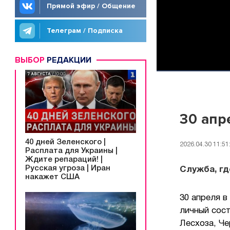
Прямой эфир / Общение
Телеграм / Подписка
ВЫБОР
РЕДАКЦИИ
30 апр
40 дней Зеленского |
2026.04.30 11:51
Расплата для Украины |
Ждите репараций! |
Русская угроза | Иран
Служба, гд
накажет США
30 апреля 
личный сос
Лесхоза, Ч