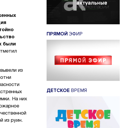
женных
ция
тойно
ПРЯМОЙ
ЭФИР
льство
х были
отметил
 вывели из
сотни
пасности
ДЕТСКОЕ
ВРЕМЯ
кстренных
мки. На них
пожарное
ечественной
 из руин.