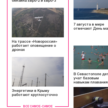
бензина Евро-2 и Евро-3
7 августа в мире
отмечают День ма
На трассе «Новороссия»
работает оповещение о
дронах
В Севастополе де
учат базовым
навыкам плавания
Энергетики в Крыму
работают круглосуточно
ВСЕ САМОЕ-САМОЕ