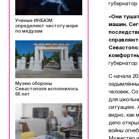
губернатор
«Они тушат
Учёные ИНБЮМ
машин. Сег
определяют чистоту моря
по медузам
последстви
справляютс
Севастопо
комфортны
губернатор
С начала 20
Музею обороны
задымлённых
Севастополя исполнилось
человек. С
66 лет
для школьни
ситуациях. 
видно, как 
депо открыл
войны огне
Мужество и