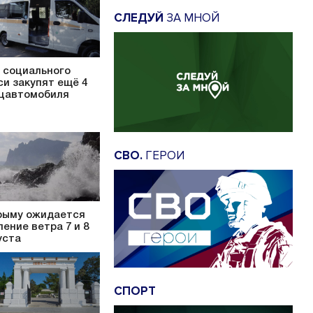
СЛЕДУЙ
ЗА МНОЙ
 социального
си закупят ещё 4
цавтомобиля
СВО.
ГЕРОИ
рыму ожидается
ление ветра 7 и 8
уста
СПОРТ