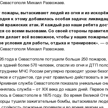
 Севастополя Михаил Развожаев.
 пожары, вытаскивают людей из огня и из искорё
одня к этому добавилась особая задача: ликвида
й вражеских атак. И каждый раз наши ребята дос
я со всеми вызовами. Со своей стороны правите
ля делает всё возможное, чтобы у наших пожарны
е условия для работы, отдыха и тренировок»
, — 
 Севастополя Михаил Развожаев.
26 года в Севастополе потушили больше 250 пожаров,
 зданий более 570 человек, спасли из огня и ДТП пол
отрудники МЧС России регулярно проводят уроки безо
ков и студентов, где учат правильно действовать в э
Архивная служба Севастополя показала уникальные сни
менялась служба – от XIX века до наших дней. Первое 
ось в Севастополе в 1875 году. Во время Великой От
борцы тушили зажигательные бомбы, вытаскивали людей
 стойкость пожарные проявили и во время аварии на