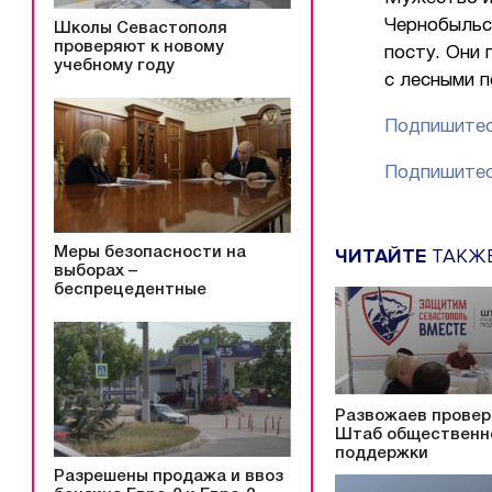
Чернобыльс
Школы Севастополя
проверяют к новому
посту. Они 
учебному году
с лесными 
Подпишитес
Подпишитес
ЧИТАЙТЕ
ТАКЖ
Меры безопасности на
выборах –
беспрецедентные
Развожаев провер
Штаб общественн
поддержки
Разрешены продажа и ввоз