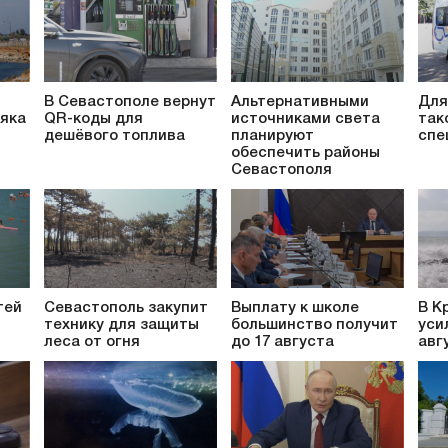
В Севастополе вернут
Альтернативными
Для
яка
QR-коды для
источниками света
так
дешёвого топлива
планируют
спе
обеспечить районы
Севастополя
тей
Севастополь закупит
Выплату к школе
В К
технику для защиты
большинство получит
уси
леса от огня
до 17 августа
авг