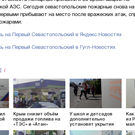
кой АЭС. Сегодня севастопольские пожарные снова на
первыми прибывают на место после вражеских атак, с
пожарами.
ь на Первый Севастопольский в Яндекс.Новостях
ь на Первый Севастопольский в Гугл-Новостях
Е
ил
Крым снизит объём
У школ и детсадов
Как
ой
продажи топлива на
дополнительно
из 
«ТЭС» и «Атан»
установят укрытия
мал