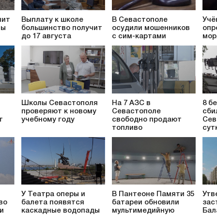
пит
Выплату к школе
В Севастополе
Учё
ты
большинство получит
осудили мошенников
опр
до 17 августа
с сим-картами
мор
Школы Севастополя
На 7 АЗС в
8 б
проверяют к новому
Севастополе
сби
т
учебному году
свободно продают
Сев
топливо
сут
У Театра оперы и
В Пантеоне Памяти 35
Утв
во
балета появятся
батареи обновили
зас
и
каскадные водопады
мультимедийную
Бал