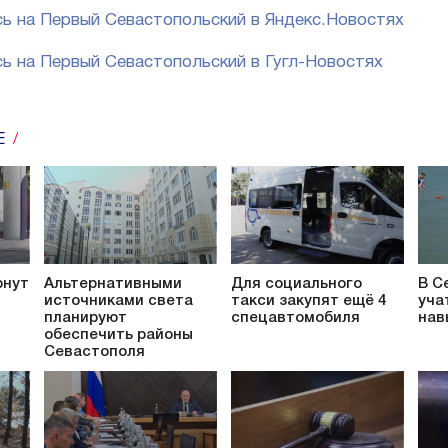
ь на Первый Севастопольский в Яндекс.Новостях
ь на Первый Севастопольский в Гугл-Новостях
Е
рнут
Альтернативными
Для социального
В С
источниками света
такси закупят ещё 4
уча
планируют
спецавтомобиля
нав
обеспечить районы
Севастополя