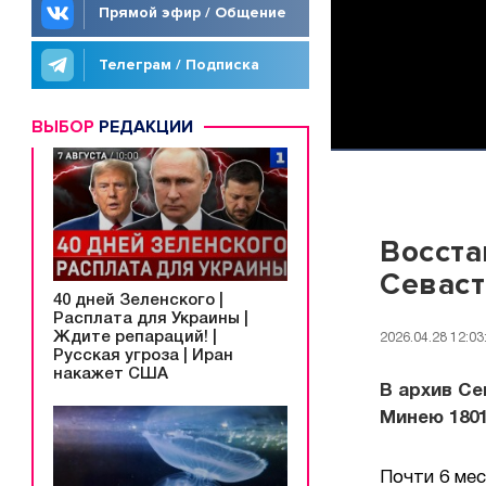
Прямой эфир / Общение
Телеграм / Подписка
ВЫБОР
РЕДАКЦИИ
Восста
Севас
40 дней Зеленского |
Расплата для Украины |
Ждите репараций! |
2026.04.28 12:03
Русская угроза | Иран
накажет США
В архив С
Минею 1801
Почти 6 мес