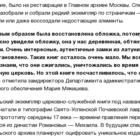
ие, было на реставрации в Главном архиве Москвы. С
азобрали и собрали редкий экземпляр по страничкам 
ли или даже воссоздали недостающие элементы.
вым образом была восстановлена обложка, потом
сно увидели обложку, она у нас деревянная, обтян
м. Очень интересные, аутентичные замки из латуни.
ановлено. Таких книг осталось очень мало. Мы вс
знаем, что они сжигались, уничтожались во время 
ую церковь. Но этой книге посчастливилось, что 
— отметила замдиректора Департамента администрати
ного обеспечения Мария Мякишева.
ьский экземпляр церковно-служебной книги под назва
чатали в типографии Свято-Успенской Почаевской лав
прототипу середины 17 века — времени правления пер
аря из династии Романовых — Михаила. В будущем спе
ьского архива планируют оцифровать уникальное изда