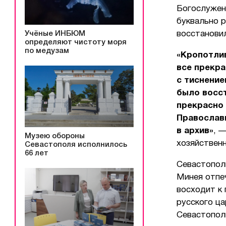
Богослужен
буквально р
Учёные ИНБЮМ
восстанови
определяют чистоту моря
по медузам
«Кропотли
все прекра
с тиснение
было восст
прекрасно 
Православн
в архив»
, 
Музею обороны
хозяйствен
Севастополя исполнилось
66 лет
Севастопол
Минея отпе
восходит к 
русского ц
Севастопол