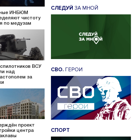
СЛЕДУЙ
ЗА МНОЙ
ные ИНБЮМ
еделяют чистоту
я по медузам
еспилотников ВСУ
СВО.
ГЕРОИ
ли над
астополем за
ки
ерждён проект
СПОРТ
тройки центра
аклавы