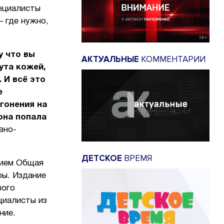
пециалисты
— где нужно,
у что вы
АКТУАЛЬНЫЕ
КОММЕНТАРИИ
ута кожей,
 И всё это
е
гонения на
она попала
вно-
ДЕТСКОЕ
ВРЕМЯ
нием Общая
ры. Издание
вого
циалисты из
ние.