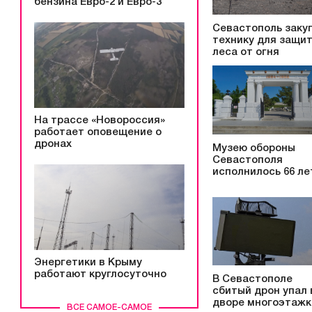
бензина Евро-2 и Евро-3
Севастополь заку
технику для защи
леса от огня
На трассе «Новороссия»
работает оповещение о
дронах
Музею обороны
Севастополя
исполнилось 66 ле
Энергетики в Крыму
работают круглосуточно
В Севастополе
сбитый дрон упал 
дворе многоэтажк
ВСЕ САМОЕ-САМОЕ