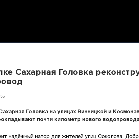
лке Сахарная Головка реконстр
ровод
:38
Сахарная Головка на улицах Винницкой и Космона
рокладывают почти километр нового водопровода
чит надёжный напор для жителей улиц Соколова, Добр