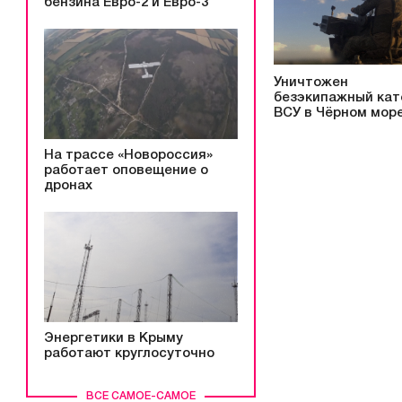
бензина Евро-2 и Евро-3
Уничтожен
безэкипажный кат
ВСУ в Чёрном мор
На трассе «Новороссия»
работает оповещение о
дронах
Энергетики в Крыму
работают круглосуточно
ВСЕ САМОЕ-САМОЕ