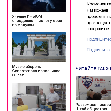
Космонавта
Развожаев.
Учёные ИНБЮМ
проводят по
определяют чистоту моря
прекращаетс
по медузам
завершится 
Подпишитес
Подпишитес
Музею обороны
ЧИТАЙТЕ
ТАКЖ
Севастополя исполнилось
66 лет
Развожаев провер
Штаб общественн