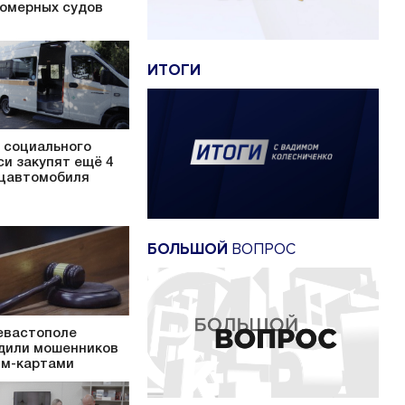
омерных судов
ИТОГИ
 социального
си закупят ещё 4
цавтомобиля
БОЛЬШОЙ
ВОПРОС
евастополе
дили мошенников
им-картами