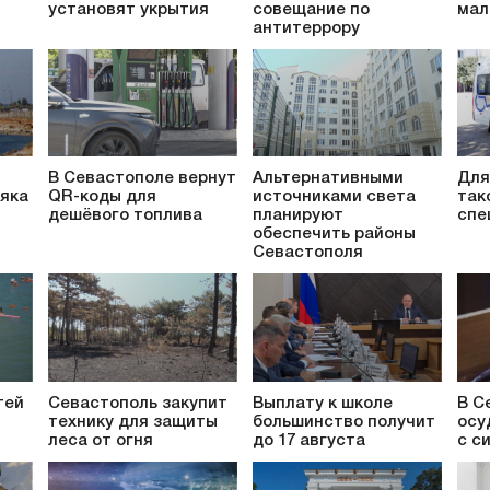
установят укрытия
совещание по
мал
антитеррору
В Севастополе вернут
Альтернативными
Для
яка
QR-коды для
источниками света
так
дешёвого топлива
планируют
спе
обеспечить районы
Севастополя
тей
Севастополь закупит
Выплату к школе
В С
технику для защиты
большинство получит
осу
леса от огня
до 17 августа
с с