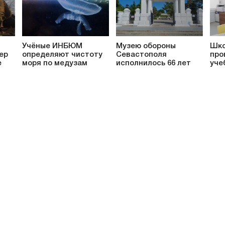
Учёные ИНБЮМ
Музею обороны
Шко
ер
определяют чистоту
Севастополя
про
е
моря по медузам
исполнилось 66 лет
уче