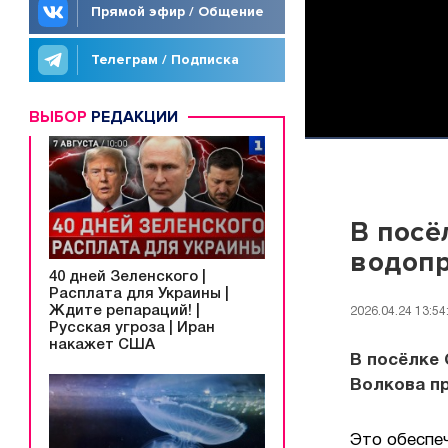
Прямой эфир / Общение
Телеграм / Подписка
ВЫБОР
РЕДАКЦИИ
В посё
водоп
40 дней Зеленского |
Расплата для Украины |
Ждите репараций! |
2026.04.24 13:54
Русская угроза | Иран
накажет США
В посёлке 
Волкова п
Это обеспе