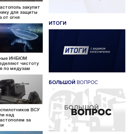
астополь закупит
нику для защиты
а от огня
ИТОГИ
ные ИНБЮМ
еделяют чистоту
я по медузам
БОЛЬШОЙ
ВОПРОС
еспилотников ВСУ
ли над
астополем за
ки