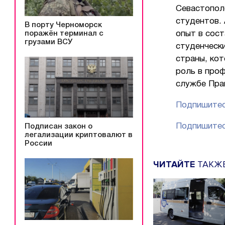
Севастопол
студентов.
В порту Черноморск
поражён терминал с
опыт в сос
грузами ВСУ
студенческ
страны, кот
роль в про
службе Пра
Подпишитес
Подпишитес
Подписан закон о
легализации криптовалют в
России
ЧИТАЙТЕ
ТАКЖ