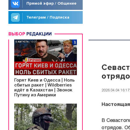
Прямой эфир / Общение
Телеграм / Подписка
ВЫБОР
РЕДАКЦИИ
Севаст
отряд
Горят Киев и Одесса | Ноль
сбитых ракет | Wildberries
идёт в Казахстан | Звонок
2026.04.04 16:17
Путину из Америки
Настоящая 
В Севастоп
отрядов. О