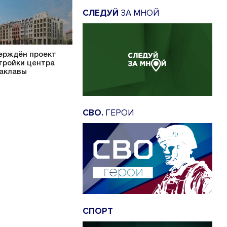
СЛЕДУЙ
ЗА МНОЙ
ерждён проект
тройки центра
аклавы
СВО.
ГЕРОИ
СПОРТ