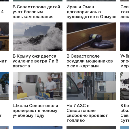
В Севастополе детей
Иран и Оман
Сев
 4
учат базовым
договорились о
тех
навыкам плавания
судоходстве в Ормузе
лес
В Крыму ожидается
В Севастополе
Учё
чит
усиление ветра 7 и 8
осудили мошенников
опр
августа
с сим-картами
мор
Школы Севастополя
На 7 АЗС в
8 б
проверяют к новому
Севастополе
сби
т
учебному году
свободно продают
Сев
топливо
сут