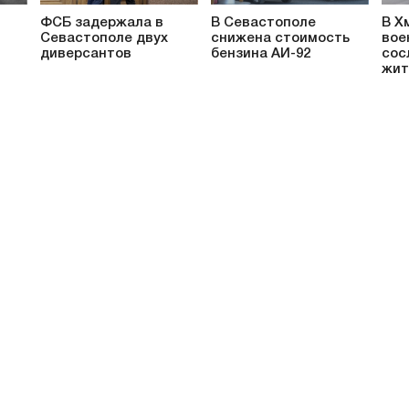
ФСБ задержала в
В Севастополе
В Х
Севастополе двух
снижена стоимость
вое
диверсантов
бензина АИ-92
сос
жит