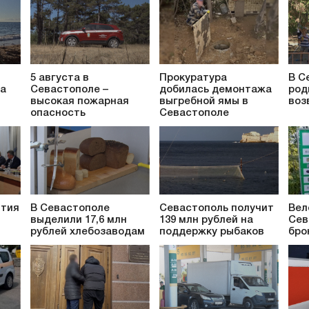
5 августа в
Прокуратура
В С
за
Севастополе –
добилась демонтажа
род
высокая пожарная
выгребной ямы в
воз
опасность
Севастополе
ития
В Севастополе
Севастополь получит
Вел
выделили 17,6 млн
139 млн рублей на
Сев
рублей хлебозаводам
поддержку рыбаков
бро