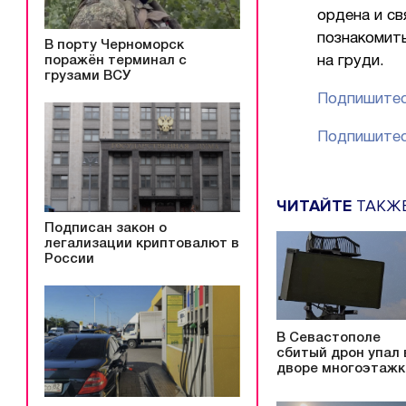
ордена и св
познакомить
В порту Черноморск
поражён терминал с
на груди.
грузами ВСУ
Подпишитес
Подпишитес
ЧИТАЙТЕ
ТАКЖ
Подписан закон о
легализации криптовалют в
России
В Севастополе
сбитый дрон упал 
дворе многоэтажк