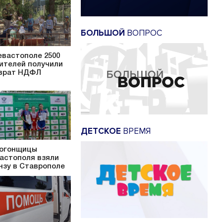
БОЛЬШОЙ
ВОПРОС
евастополе 2500
ителей получили
врат НДФЛ
ДЕТСКОЕ
ВРЕМЯ
огонщицы
астополя взяли
нзу в Ставрополе