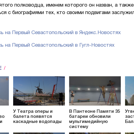
ятого полководца, именем которого он назван, а также
ся с биографиями тех, кто своими подвигами заслужил
ь на Первый Севастопольский в Яндекс.Новостях
ь на Первый Севастопольский в Гугл-Новостях
Е
У Театра оперы и
В Пантеоне Памяти 35
Утв
во
балета появятся
батареи обновили
зас
и
каскадные водопады
мультимедийную
Бал
систему