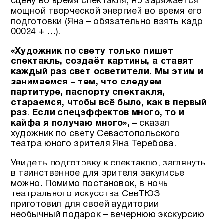
сцену во время спектакля, но заряжается
мощной творческой энергией во время его
подготовки (Яна – обязательно взять кадр
00024 + …).
«Художник по свету только пишет
спектакль, создаёт картины, а ставят
каждый раз свет осветители. Мы этим и
занимаемся – тем, что следуем
партитуре, паспорту спектакля,
стараемся, чтобы всё было, как в первый
раз.
Если спецэффектов много, то и
кайфа я получаю много», –
сказал
художник по свету Севастопольского
театра юного зрителя Яна Теребова.
Увидеть подготовку к спектаклю, заглянуть
в таинственное для зрителя закулисье
можно. Помимо постановок, в ночь
театрального искусства СевТЮЗ
приготовил для своей аудитории
необычный подарок – вечернюю экскурсию