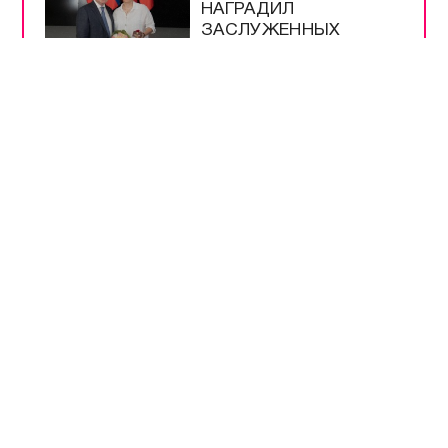
НАГРАДИЛ
ЗАСЛУЖЕННЫХ
СПОРТСМЕНОВ
ГОРОДА
АКСЁНОВ ОБЪЯСНИЛ
ОГРАНИЧЕНИЕ
ПУБЛИЧНОЙ
ИНФОРМАЦИИ
РАЗВОЖАЕВ
ПРОВЕРИЛ ШТАБ
ОБЩЕСТВЕННОЙ
ПОДДЕРЖКИ
КИМ ЧЕН ЫН
ЗАРАБОТАЛ ДО $22
МЛРД В ОБХОД
САНКЦИЙ