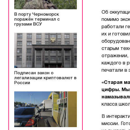
Об оккупаци
В порту Черноморск
поражён терминал с
помимо экс
грузами ВСУ
работали г
их и готови
оборудовани
старым техн
отражении, 
каждого в р
печатали в 
Подписан закон о
легализации криптовалют в
«Старая ма
России
цифры.
Мы
намазывал
класса шко
В интеракт
миссии. Гот