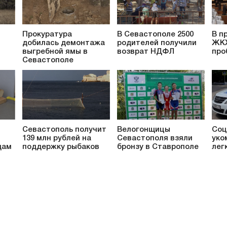
Прокуратура
В Севастополе 2500
В п
добилась демонтажа
родителей получили
ЖКХ
выгребной ямы в
возврат НДФЛ
про
Севастополе
Севастополь получит
Велогонщицы
Соц
139 млн рублей на
Севастополя взяли
уко
дам
поддержку рыбаков
бронзу в Ставрополе
лег