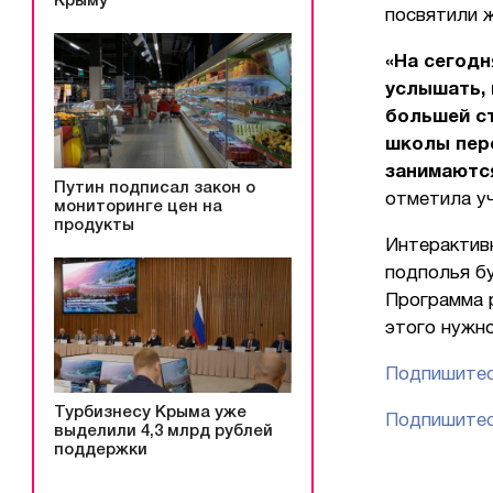
Крыму
посвятили 
«На сегодн
услышать, 
большей ст
школы пере
занимаются
Путин подписал закон о
отметила у
мониторинге цен на
продукты
Интерактив
подполья б
Программа р
этого нужно
Подпишитес
Турбизнесу Крыма уже
Подпишитес
выделили 4,3 млрд рублей
поддержки