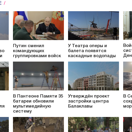
Е
Вой
Путин сменил
У Театра оперы и
сис
во
командующих
балета появятся
Ден
и
группировками войск
каскадные водопады
В Пантеоне Памяти 35
Утверждён проект
В С
батареи обновили
застройки центра
сох
ля
мультимедийную
Балаклавы
мор
систему