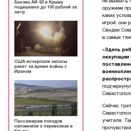
не вызвать 
Бензин АИ-92 в Крыму
подешевел до 100 рублей за
оружием пря
литр
каких услов
игрой: они 
Сводки Сов
в самые тяж
«Здесь реб
оккупации
США исчерпали запасы
поставленн
ракет за время войны с
военноплен
Ираном
распростра
подчеркуну
Севастопол
Сейчас тре
Севастополя
учителя. Та
Пассажирам поездов
напомнили о перевозках в
прочувство