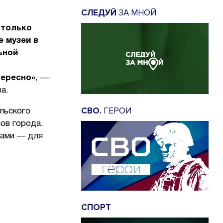
СЛЕДУЙ
ЗА МНОЙ
 только
е музеи в
ьной
тересно»
, —
а.
СВО.
ГЕРОИ
льского
ов города.
пами — для
СПОРТ