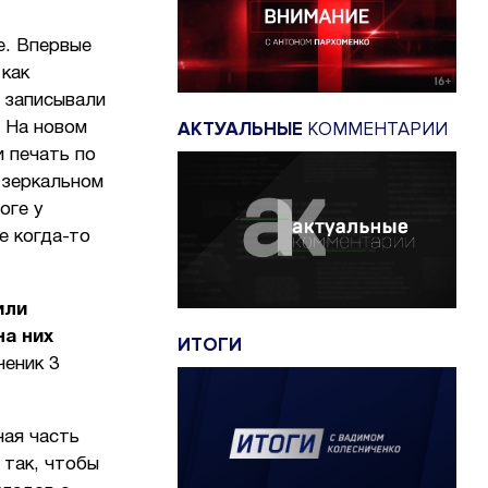
е. Впервые
 как
 записывали
АКТУАЛЬНЫЕ
КОММЕНТАРИИ
. На новом
 печать по
 зеркальном
оге у
е когда-то
или
на них
ИТОГИ
ченик 3
ная часть
 так, чтобы