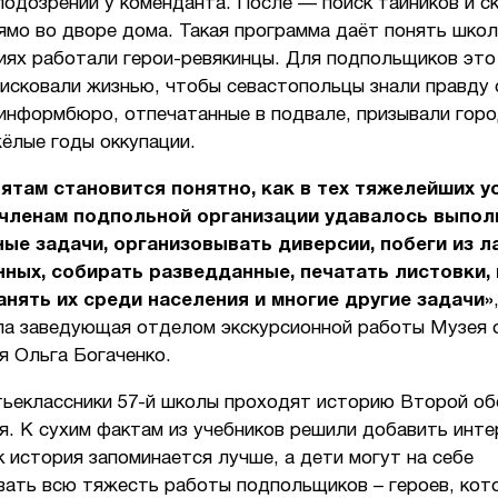
подозрений у коменданта. После — поиск тайников и с
мо во дворе дома. Такая программа даёт понять школ
иях работали герои-ревякинцы. Для подпольщиков это
рисковали жизнью, чтобы севастопольцы знали правду 
информбюро, отпечатанные в подвале, призывали горо
ёлые годы оккупации.
ятам становится понятно, как в тех тяжелейших у
 членам подпольной организации удавалось выпол
ые задачи, организовывать диверсии, побеги из л
ных, собирать разведданные, печатать листовки, 
нять их среди населения и многие другие задачи»
ла заведующая отделом экскурсионной работы Музея
я Ольга Богаченко.
тьеклассники 57-й школы проходят историю Второй о
. К сухим фактам из учебников решили добавить инте
к история запоминается лучше, а дети могут на себе
вать всю тяжесть работы подпольщиков – героев, кот