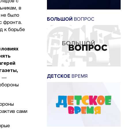
кладов с
ьникам, в
 не было
БОЛЬШОЙ
ВОПРОС
с фронта.
д к борьбе
словиях
нять
агерей
газеты,
ДЕТСКОЕ
ВРЕМЯ
, —
 обороны
бороны
рактив сами
орые