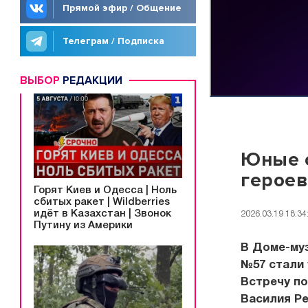
Прямой эфир / Общение
Телеграм / Подписка
ВЫБОР
РЕДАКЦИИ
Юные 
героев
Горят Киев и Одесса | Ноль
сбитых ракет | Wildberries
идёт в Казахстан | Звонок
2026.03.19 18:34
Путину из Америки
В Доме-му
№57 стали 
Встречу по
Василия Ре