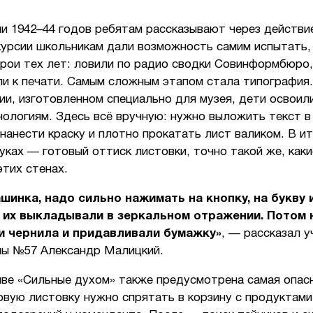
и 1942–44 годов ребятам рассказывают через действи
курсии школьникам дали возможность самим испытать,
ерои тех лет: ловили по радио сводки Совинформбюро,
ли к печати. Самым сложным этапом стала типография
и, изготовленном специально для музея, дети освоили
ологиям. Здесь всё вручную: нужно выложить текст в
нанести краску и плотно прокатать лист валиком. В ит
уках — готовый оттиск листовки, точно такой же, каки
этих стенах.
шинка, надо сильно нажимать на кнопку, на букву 
 их выкладывали в зеркальном отражении.
Потом 
и чернила и придавливали бумажку»
, — рассказал у
лы №57 Александр Малицкий.
иве «Сильные духом» также предусмотрена самая опас
овую листовку нужно спрятать в корзину с продуктами