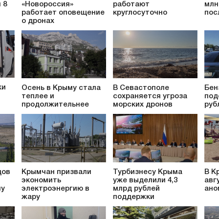
 8
«Новороссия»
работают
млн
работает оповещение
круглосуточно
пос
о дронах
ки
Осень в Крыму стала
В Севастополе
Бен
теплее и
сохраняется угроза
под
продолжительнее
морских дронов
руб
дов
Крымчан призвали
Турбизнесу Крыма
В К
экономить
уже выделили 4,3
авг
му
электроэнергию в
млрд рублей
ано
жару
поддержки