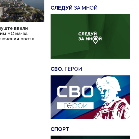
СЛЕДУЙ
ЗА МНОЙ
луште ввели
им ЧС из-за
лючения света
СВО.
ГЕРОИ
СПОРТ