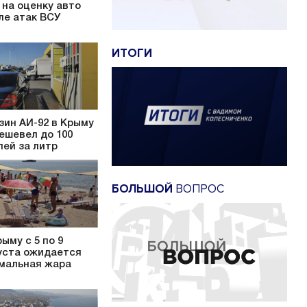
 на оценку авто
ле атак ВСУ
ИТОГИ
зин АИ-92 в Крыму
ешевел до 100
лей за литр
БОЛЬШОЙ
ВОПРОС
рыму с 5 по 9
уста ожидается
мальная жара