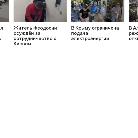
ал
Житель Феодосии
В Крыму ограничена
В А
осуждён за
подача
реж
в
сотрудничество с
электроэнергии
отк
Киевом