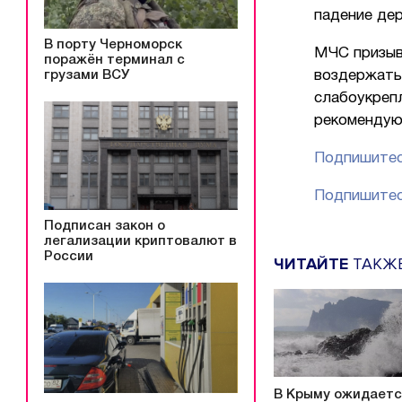
падение де
В порту Черноморск
МЧС призыв
поражён терминал с
грузами ВСУ
воздержать
слабоукреп
рекомендую
Подпишитес
Подпишитес
Подписан закон о
легализации криптовалют в
России
ЧИТАЙТЕ
ТАКЖ
В Крыму ожидает