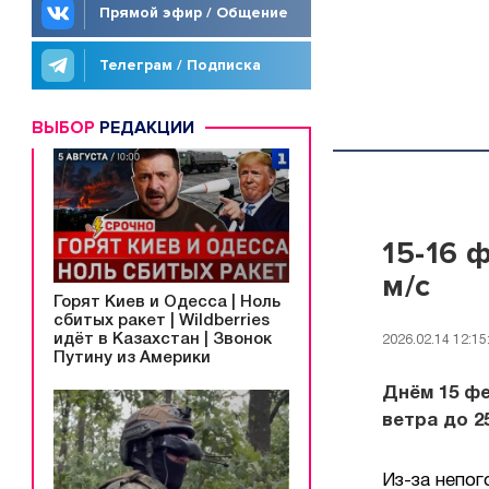
Прямой эфир / Общение
Телеграм / Подписка
ВЫБОР
РЕДАКЦИИ
15-16 
м/с
Горят Киев и Одесса | Ноль
сбитых ракет | Wildberries
идёт в Казахстан | Звонок
2026.02.14 12:15
Путину из Америки
Днём 15 фе
ветра до 25
Из-за непог