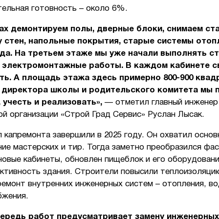
тельная готовность – около 6%.
ах демонтируем полы, дверные блоки, снимаем ст
 стен, напольные покрытия, старые системы отоп
а. На третьем этаже мы уже начали выполнять с
, электромонтажные работы. В каждом кабинете с
ь. А площадь этажа здесь примерно 800-900 квад
 директора школы и родительского комитета мы 
 учесть и реализовать»,
— отметил главный инженер
й организации «Строй Град Сервис» Руслан Лысак.
 капремонта завершили в 2025 году. Он охватил основ
ние мастерских и тир. Тогда заметно преобразился фа
новые кабинеты, обновлен пищеблок и его оборудовани
ктивность здания. Строители повысили теплоизоляцию
емонт внутренних инженерных систем – отопления, во
бжения.
ередь работ предусматривает замену инженерных