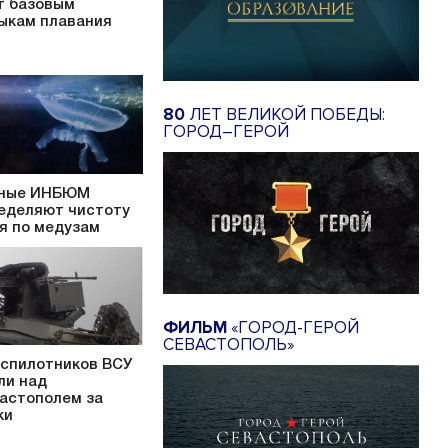
т базовым
ыкам плавания
80
ЛЕТ ВЕЛИКОЙ ПОБЕДЫ:
ГОРОД–ГЕРОЙ
ные ИНБЮМ
еделяют чистоту
я по медузам
ФИЛЬМ
«ГОРОД-ГЕРОЙ
СЕВАСТОПОЛЬ»
еспилотников ВСУ
ли над
астополем за
ки