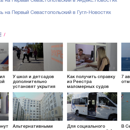
ь на Первый Севастопольский в Яндекс.Новостях
ь на Первый Севастопольский в Гугл-Новостях
Е
ил
У школ и детсадов
Как получить справку
7 а
ой
дополнительно
из Реестра
отм
установят укрытия
маломерных судов
рнут
Альтернативными
Для социального
В С