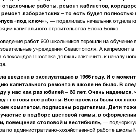
 отделочные работы, ремонт кабинетов, коридоро
 ремонт лаборантских – то есть будет полностью
пуса «под ключ»»
, — поделилась начальник отдела 
екции капитального строительства Елена Бойко.
оведения работ 960 школьников перешли на обучение 
азовательные учреждения Севастополя. А капремонт в
и Александра Шостака должны закончить к началу нов
да.
а введена в эксплуатацию в 1966 году. И с момент
цию капитального ремонта в школе не было. В сл
ду у нас как раз юбилей – 60 лет. Очень надеемся, 
ут готовы все работы. Все проекты были согласо
ким комитетом, подписаны родителями. Дети тож
участие в подборе цветовой гаммы, в оформлени
и, помещения столовой и вестибюля»,
— подчеркну
ра по административно-хозяйственной работе школы 