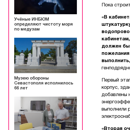
Пока строи
«В кабинет
Учёные ИНБЮМ
определяют чистоту моря
штукатурку
по медузам
водопровод
кабинетам
должен быт
пожелания
выполнить,
генподрядно
Музею обороны
Первый этап
Севастополя исполнилось
корпус, зда
66 лет
добавлены 
энергоэффе
выполнили р
электросна
«Вторая оч