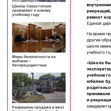
внутренние
Школы Севастополя
проверяют к новому
рекреаций,
учебному году
ремонт кор
Единой дир
На время пр
другие обр
школе имен
учебного го
Меры безопасности на
выборах –
«Школа был
беспрецедентные
эксплуата
учебном го
юбилею буд
родительс
принимали 
и рекреаци
замдиректо
Разрешены продажа и ввоз