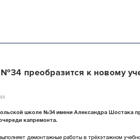
№34 преобразится к новому уч
:53
польской школе №34 имени Александра Шостака п
очереди капремонта.
выполняет демонтажные работы в трёхэтажном учебно