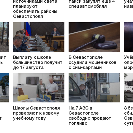
источниками света
такси закупят ещё 4
уча
планируют
спецавтомобиля
нав
обеспечить районы
Севастополя
пит
Выплату к школе
В Севастополе
Учё
ты
большинство получит
осудили мошенников
опр
до 17 августа
с сим-картами
мор
Школы Севастополя
На 7 АЗС в
8 б
проверяют к новому
Севастополе
сби
т
учебному году
свободно продают
Сев
топливо
сут