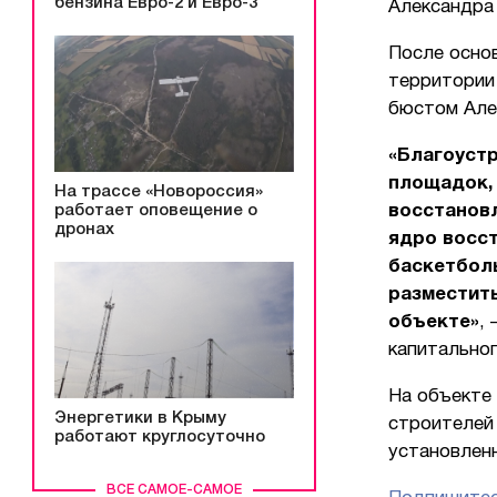
бензина Евро-2 и Евро-3
Александра
После осно
территории 
бюстом Але
«Благоуст
площадок,
На трассе «Новороссия»
восстанов
работает оповещение о
дронах
ядро восст
баскетбол
разместит
объекте»
,
капитально
На объекте 
Энергетики в Крыму
строителей
работают круглосуточно
установленн
ВСЕ САМОЕ-САМОЕ