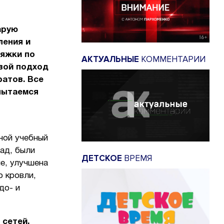
арую
ления и
тяжки по
АКТУАЛЬНЫЕ
КОММЕНТАРИИ
вой подход
ратов. Все
пытаемся
ной учебный
сад, были
ДЕТСКОЕ
ВРЕМЯ
е, улучшена
 кровли,
до- и
 сетей,