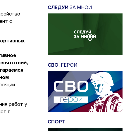
СЛЕДУЙ
ЗА МНОЙ
тройство
ент с
портивных
и
тивное
епятствий,
СВО.
ГЕРОИ
тараемся
нном
рекции
ния работ у
уют в
СПОРТ