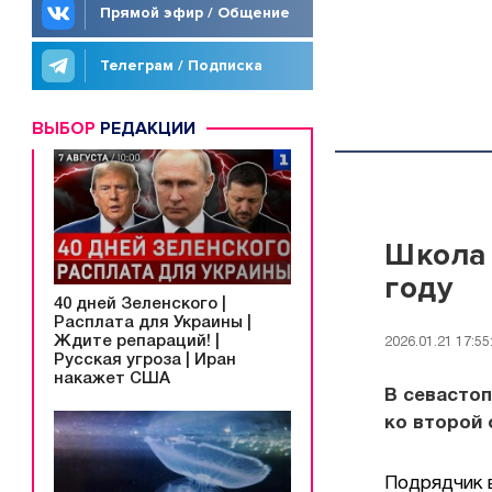
Прямой эфир / Общение
Телеграм / Подписка
ВЫБОР
РЕДАКЦИИ
Школа 
году
40 дней Зеленского |
Расплата для Украины |
Ждите репараций! |
2026.01.21 17:55
Русская угроза | Иран
накажет США
В севасто
ко второй 
Подрядчик 