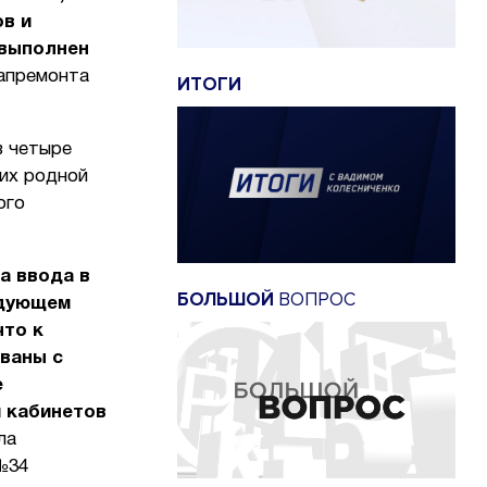
в и
 выполнен
капремонта
ИТОГИ
в четыре
 их родной
ого
а ввода в
БОЛЬШОЙ
ВОПРОС
едующем
что к
ваны с
е
и кабинетов
ла
№34