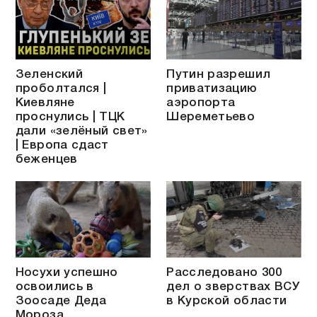
Зеленский
Путин разрешил
проболтался |
приватизацию
Киевляне
аэропорта
проснулись | ТЦК
Шереметьево
дали «зелёный свет»
| Европа сдаст
беженцев
Носухи успешно
Расследовано 300
освоились в
дел о зверствах ВСУ
Зоосаде Деда
в Курской области
Мороза