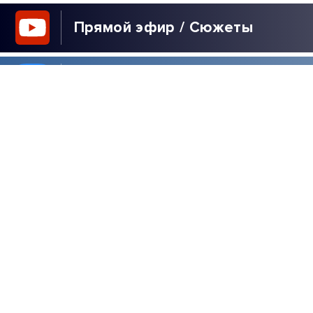
Прямой эфир / Сюжеты
Прямой эфир / Общение
Телеграм / Подписка
ВЫБОР
РЕДАКЦИИ
40 ДНЕЙ ЗЕЛЕНСКОГО
| РАСПЛАТА ДЛЯ
УКРАИНЫ | ЖДИТЕ
РЕПАРАЦИЙ! |
РУССКАЯ УГРОЗА |
ИРАН НАКАЖЕТ США