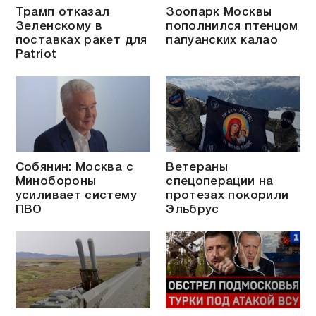
Трамп отказал
Зоопарк Москвы
Зеленскому в
пополнился птенцом
поставках ракет для
папуанских калао
Patriot
Собянин: Москва с
Ветераны
Минобороны
спецоперации на
усиливает систему
протезах покорили
ПВО
Эльбрус