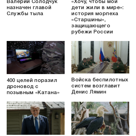
Валерий Солодчук
«Хочу, чтобы мои
назначен главой
дети жили в мире»:
Службы тыла
история морпеха
«Старшины»,
защищающего
рубежи России
Войска беспилотных
400 целей поразил
систем возглавит
дроновод с
Денис Лямин
позывным «Катана»