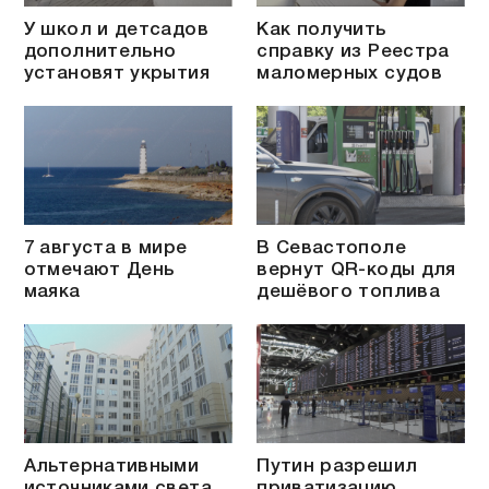
У школ и детсадов
Как получить
дополнительно
справку из Реестра
установят укрытия
маломерных судов
7 августа в мире
В Севастополе
отмечают День
вернут QR-коды для
маяка
дешёвого топлива
Альтернативными
Путин разрешил
источниками света
приватизацию