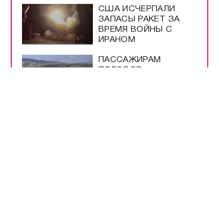
США ИСЧЕРПАЛИ
ЗАПАСЫ РАКЕТ ЗА
ВРЕМЯ ВОЙНЫ С
ИРАНОМ
ПАССАЖИРАМ
ПОЕЗДОВ
НАПОМНИЛИ О
ПЕРЕВОЗКАХ В
КРЫМУ
ПУТИН ПОДПИСАЛ
ЗАКОН О
МОНИТОРИНГЕ ЦЕН
НА ПРОДУКТЫ
ТУРБИЗНЕСУ КРЫМА
УЖЕ ВЫДЕЛИЛИ 4,3
МЛРД РУБЛЕЙ
ПОДДЕРЖКИ