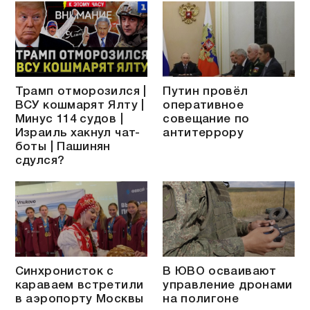
Трамп отморозился |
Путин провёл
ВСУ кошмарят Ялту |
оперативное
Минус 114 судов |
совещание по
Израиль хакнул чат-
антитеррору
боты | Пашинян
сдулся?
Синхронисток с
В ЮВО осваивают
караваем встретили
управление дронами
в аэропорту Москвы
на полигоне