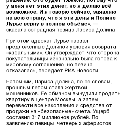
решение. Это будет тяжело, потому что
у меня нет этих денег, но я делаю всё
возможное. И я говорю сейчас, заявляю
на всю страну, что я эти деньги Полине
Лурье верну в полном объёме»
, —
сказала эстрадная певица Лариса Долина.
При этом адвокат Лурье назвал
предложенные Долиной условия возврата
«кабальными». Он утверждает, что сторона
покупательницы изначально была готова к
мировому соглашению, но певица
отказалась, передаёт РИА Новости.
Напомним, Лариса Долина, по её словам,
прошлым летом стала жертвой
мошенников. Её обманом вынудили продать
квартиру в центре Москвы, а затем
перевести все накопления и средства от
продажи на «безопасные» счета. Ущерб
составил 317 миллионов рублей. По
заявлению певицы, четверых аферистов