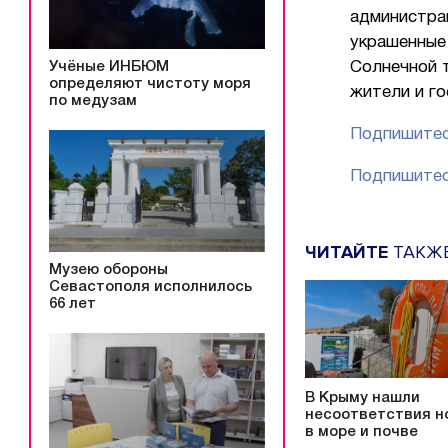
администрац
украшенные 
Учёные ИНБЮМ
Солнечной т
определяют чистоту моря
жители и го
по медузам
Подпишитес
Подпишитес
ЧИТАЙТЕ
ТАКЖ
Музею обороны
Севастополя исполнилось
66 лет
В Крыму нашли
несоответствия н
в море и почве