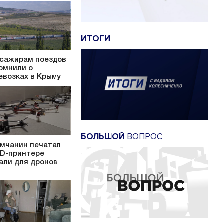
ИТОГИ
сажирам поездов
омнили о
евозках в Крыму
БОЛЬШОЙ
ВОПРОС
мчанин печатал
3D-принтере
али для дронов