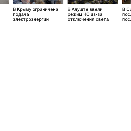
В Крыму ограничена
В Алуште ввели
В С
подача
режим ЧС из-за
пос
электроэнергии
отключения света
пос