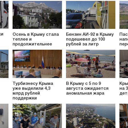
ки
Осень в Крыму стала
Бензин АИ-92 в Крыму
Пас
теплее и
подешевел до 100
нап
продолжительнее
рублей за литр
пер
Турбизнесу Крыма
В Крыму с 5 по 9
Кры
уже выделили 4,3
августа ожидается
на 
млрд рублей
аномальная жара
дет
поддержки