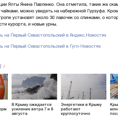
ии Ялты Янина Павленко. Она отметила, такие же скам
чайками, можно увидеть на набережной Гурзуфа. Кром
ропе установят около 30 лавочек со спинками, о кото
сти курорта, и новые урны.
ь на Первый Севастопольский в Яндекс.Новостях
ь на Первый Севастопольский в Гугл-Новостях
Е
В Крыму ожидается
Энергетики в Крыму
Кры
орм
усиление ветра 7 и 8
работают
млн
августа
круглосуточно
пос