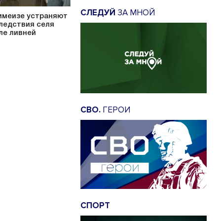
СЛЕДУЙ
ЗА МНОЙ
имеизе устраняют
ледствия селя
ле ливней
СВО.
ГЕРОИ
СПОРТ