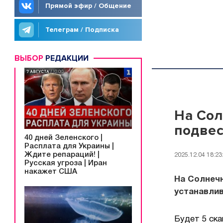
Прямой эфир / Общение
Телеграм / Подписка
ВЫБОР
РЕДАКЦИИ
На Сол
подве
40 дней Зеленского |
Расплата для Украины |
Ждите репараций! |
2025.12.04 18:23
Русская угроза | Иран
накажет США
На Солнечн
устанавлив
Будет 5 ска