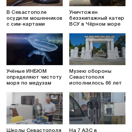
В Севастополе
Уничтожен
осудили мошенников
безэкипажный катер
с сим-картами
ВСУ в Чёрном море
Учёные ИНБЮМ
Музею обороны
определяют чистоту
Севастополя
моря по медузам
исполнилось 66 лет
Школы Севастополя
На 7 АЗС в