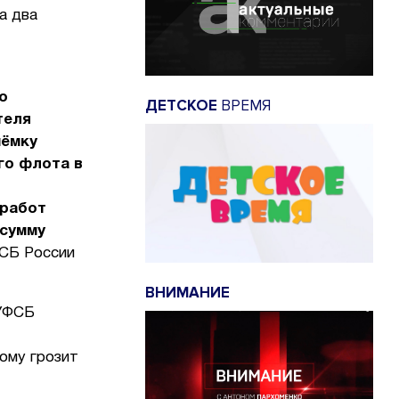
а два
о
ДЕТСКОЕ
ВРЕМЯ
теля
иёмку
го флота в
ы
 работ
 сумму
ФСБ России
ВНИМАНИЕ
 УФСБ
ому грозит