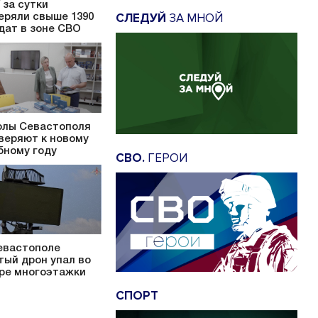
 за сутки
СЛЕДУЙ
ЗА МНОЙ
еряли свыше 1390
дат в зоне СВО
лы Севастополя
веряют к новому
бному году
СВО.
ГЕРОИ
евастополе
тый дрон упал во
ре многоэтажки
СПОРТ