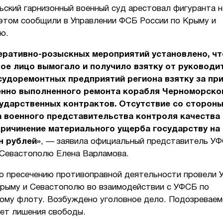
ский гарнизонный военный суд арестовал фигуранта н
 этом сообщили в Управлении ФСБ России по Крыму и
ю.
еративно-розыскных мероприятий установлено, чт
ое лицо вымогало и получило взятку от руководи
судоремонтных предприятий региона взятку за пр
енно выполненного ремонта корабля Черноморско
ударственных контрактов. Отсутствие со сторон
а военного представительства контроля качества
ричинение материального ущерба государству на
н рублей»
, — заявила официальный представитель У
 Севастополю Елена Варламова.
о пресечению противоправной деятельности провели
Крыму и Севастополю во взаимодействии с УФСБ по
ому флоту. Возбуждено уголовное дело. Подозреваем
лет лишения свободы.