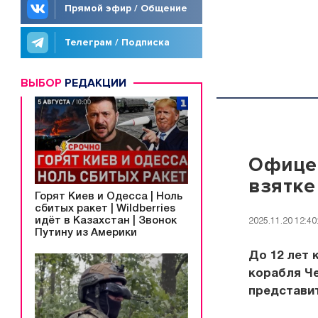
Прямой эфир / Общение
Телеграм / Подписка
ВЫБОР
РЕДАКЦИИ
Офицер
взятке
Горят Киев и Одесса | Ноль
сбитых ракет | Wildberries
идёт в Казахстан | Звонок
2025.11.20 12:40
Путину из Америки
До 12 лет 
корабля Ч
представи