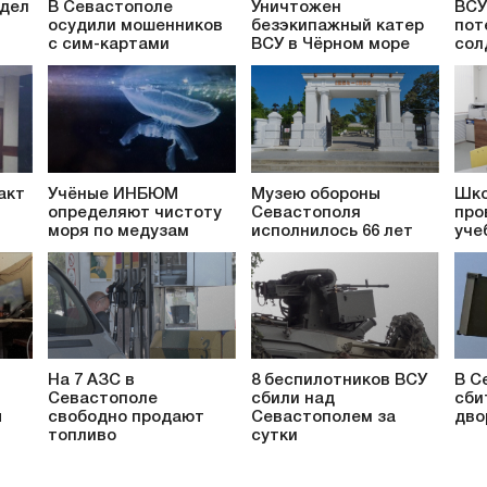
 дел
В Севастополе
Уничтожен
ВСУ
осудили мошенников
безэкипажный катер
пот
с сим-картами
ВСУ в Чёрном море
сол
акт
Учёные ИНБЮМ
Музею обороны
Шко
определяют чистоту
Севастополя
про
моря по медузам
исполнилось 66 лет
уче
На 7 АЗС в
8 беспилотников ВСУ
В С
Севастополе
сбили над
сби
ы
свободно продают
Севастополем за
дво
топливо
сутки