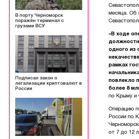
Севастополь
месяца. Об
В порту Черноморск
поражён терминал с
Севастопол
грузами ВСУ
«В ходе оп
должностн
одного из 
некачеств
рамках гос
начальник
Подписан закон о
повлекло п
легализации криптовалют в
более 8 мл
России
по Крыму и
Операцию п
России по 
Черноморск
от 7 до 12 