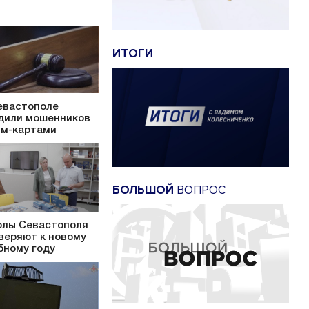
ИТОГИ
евастополе
дили мошенников
им-картами
БОЛЬШОЙ
ВОПРОС
лы Севастополя
веряют к новому
бному году