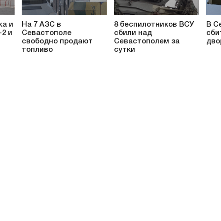
жа и
На 7 АЗС в
8 беспилотников ВСУ
В С
-2 и
Севастополе
сбили над
сби
свободно продают
Севастополем за
дво
топливо
сутки