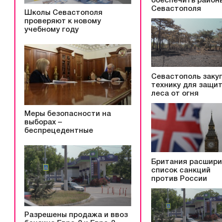
обеспечить район
Севастополя
Школы Севастополя
проверяют к новому
учебному году
Севастополь заку
технику для защи
леса от огня
Меры безопасности на
выборах –
беспрецедентные
Британия расшир
список санкций
против России
Разрешены продажа и ввоз