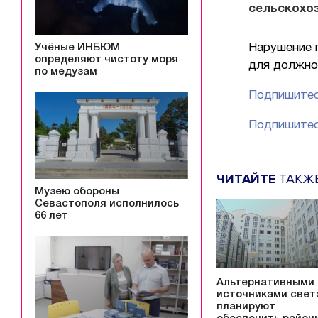
сельскохо
Учёные ИНБЮМ
Нарушение 
определяют чистоту моря
для должнос
по медузам
Подпишитес
Подпишитес
ЧИТАЙТЕ
ТАКЖ
Музею обороны
Севастополя исполнилось
66 лет
Альтернативными
источниками свет
планируют