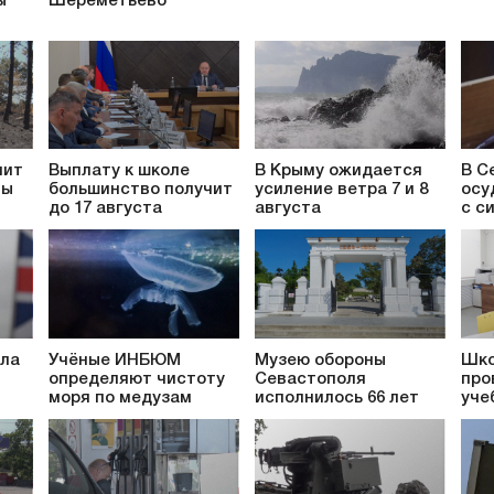
ы
Шереметьево
пит
Выплату к школе
В Крыму ожидается
В С
ты
большинство получит
усиление ветра 7 и 8
осу
до 17 августа
августа
с с
ила
Учёные ИНБЮМ
Музею обороны
Шко
определяют чистоту
Севастополя
про
моря по медузам
исполнилось 66 лет
уче