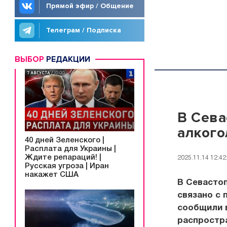
Прямой эфир / Общение
Телеграм / Подписка
ВЫБОР
РЕДАКЦИИ
В Сева
алкого
40 дней Зеленского |
Расплата для Украины |
Ждите репараций! |
2025.11.14 12:42
Русская угроза | Иран
накажет США
В Севастоп
связано с
сообщили 
распростра