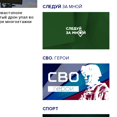
СЛЕДУЙ
ЗА МНОЙ
евастополе
тый дрон упал во
ре многоэтажки
СВО.
ГЕРОИ
СПОРТ