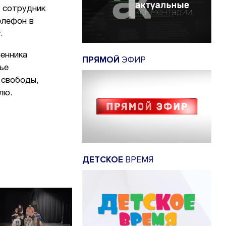
о сотрудник
елефон в
.
енника
ПРЯМОЙ
ЭФИР
ье
 свободы,
лю.
ДЕТСКОЕ
ВРЕМЯ