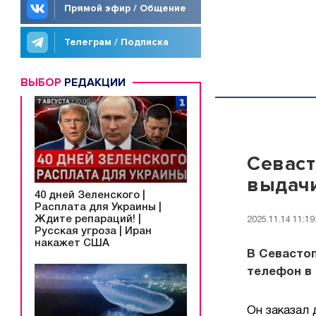
Прямой эфир / Общение
Телеграм / Подписка
ВЫБОР
РЕДАКЦИИ
Севаст
выдачи
40 дней Зеленского |
Расплата для Украины |
Ждите репараций! |
2025.11.14 11:19
Русская угроза | Иран
накажет США
В Севасто
телефон в 
Он заказал 