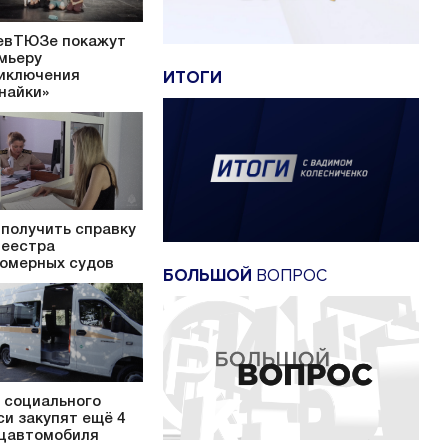
евТЮЗе покажут
мьеру
ИТОГИ
иключения
найки»
 получить справку
Реестра
омерных судов
БОЛЬШОЙ
ВОПРОС
 социального
си закупят ещё 4
цавтомобиля