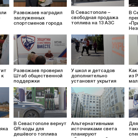
В Севастополе –
или
Развожаев наградил
В С
свободная продажа
е
заслуженных
пре
топлива на 13 АЗС
спортсменов города
«Пр
Нез
тит
Развожаев проверил
У школ и детсадов
Как
 к
Штаб общественной
дополнительно
из 
поддержки
установят укрытия
мал
В Севастополе вернут
Альтернативными
Для
яка
QR-коды для
источниками света
так
дешёвого топлива
планируют
спе