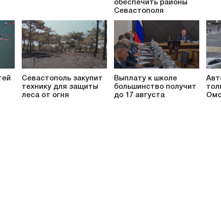
обеспечить районы
Севастополя
тей
Севастополь закупит
Выплату к школе
Авт
технику для защиты
большинство получит
тол
леса от огня
до 17 августа
Омс