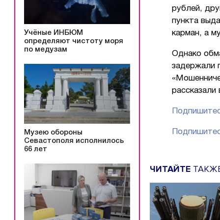
рублей, дру
пункта выда
Учёные ИНБЮМ
карман, а м
определяют чистоту моря
по медузам
Однако обм
задержали 
«Мошенниче
рассказали
Подпишитес
Подпишитес
Музею обороны
Севастополя исполнилось
66 лет
ЧИТАЙТЕ
ТАКЖ