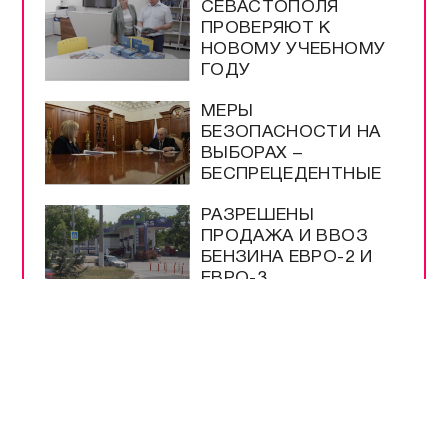
УЧЁНЫЕ ИНБЮМ
ОПРЕДЕЛЯЮТ
ЧИСТОТУ МОРЯ ПО
МЕДУЗАМ
МУЗЕЮ ОБОРОНЫ
СЕВАСТОПОЛЯ
ИСПОЛНИЛОСЬ 66
ЛЕТ
ШКОЛЫ
СЕВАСТОПОЛЯ
ПРОВЕРЯЮТ К
НОВОМУ УЧЕБНОМУ
ГОДУ
МЕРЫ
БЕЗОПАСНОСТИ НА
ВЫБОРАХ –
БЕСПРЕЦЕДЕНТНЫЕ
РАЗРЕШЕНЫ