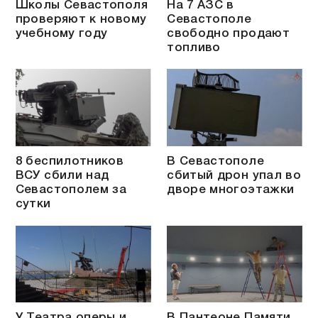
Школы Севастополя
На 7 АЗС в
проверяют к новому
Севастополе
учебному году
свободно продают
топливо
8 беспилотников
В Севастополе
ВСУ сбили над
сбитый дрон упал во
Севастополем за
дворе многоэтажки
сутки
У Театра оперы и
В Пантеоне Памяти