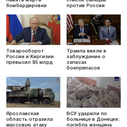
память жертв
список санкций
бомбардировки
против России
Товарооборот
Трампа ввели в
России и Киргизии
заблуждение о
превысил $5 млрд
запасах
боеприпасов
Ярославская
ВСУ ударили по
область отразила
больнице в Донецке:
массовую атаку
погибла женщина