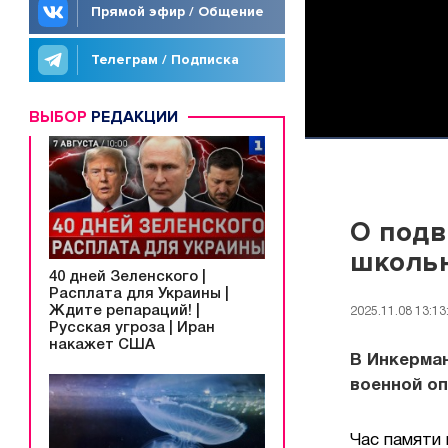
Прямой эфир / Общение
Телеграм / Подписка
ВЫБОР
РЕДАКЦИИ
О подв
школь
40 дней Зеленского |
Расплата для Украины |
Ждите репараций! |
2025.11.08 13:13
Русская угроза | Иран
накажет США
В Инкерма
военной оп
Час памяти