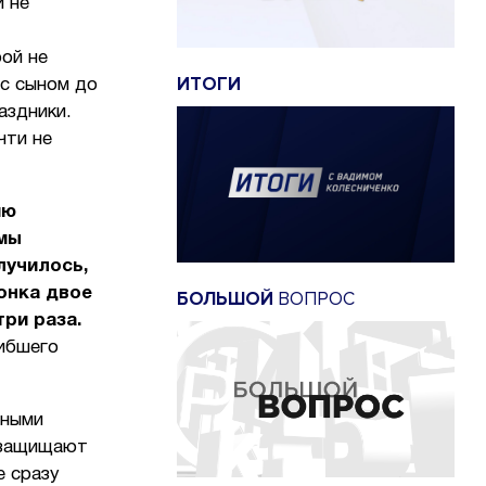
и не
рой не
ИТОГИ
 с сыном до
аздники.
чти не
ию
 мы
лучилось,
вонка двое
БОЛЬШОЙ
ВОПРОС
три раза.
гибшего
нными
 защищают
е сразу