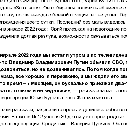
оходил в Симферополе. Кроме того, Юрий Бурьян так 
даль «За отвагу». Он собирался получить её вместе с
сразу после выезда с боевой позиции, но не успел. Ге
граждения всего сутки. Последний раз мать виделась
и в январе 2022 года: Юрий приезжал на новогодние пр
зделила долгая разлука, возможности связываться по
еврале 2022 года мы встали утром и по телевиден
 что Владимир Владимирович Путин объявил СВО,
озвониться, но не дозванивались. Потом когда по
«мама, всё хорошо, я перезвоню, и мы ждали его з
то время – 7 месяцев, он буквально приезжал два-
ать, толком и не виделись»
, — рассказала мать по
спецоперации Юрия Бурьяна Роза Фазлиахметова.
шали рассказы, задавали вопросы и делились собстве
ями. В школе № 12 учатся 30 детей у которых родные
де спецоперации. Среди них – Валерия Цупкина. Она н