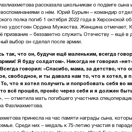
азлиахметова рассказала школьникам о подвиге сына 
 воспоминаниями о нём. Юрий Бурьян – командир отдел
кого полка погиб 1 октября 2022 года в Херсонской об
тно удостоен Ордена Мужества. Женщина отмечает, 
ё призвание – беззаветно служить Отечеству – ещё в 
ный выбор он сделал после армии.
ь так, что он, будучи ещё маленьким, всегда говор
армии! Я буду солдатом». Никогда не говорил «нет»
Всегда говорил: «Спасибо, мама, за детство, что о
ое, свободное, и ты давала нам то, что я хотел, в 
 То, что я хотел получить и попробовать себя во м
это всё прошёл, пронёс через себя и я должен бы
»
, — отметила мать погибшего участника спецопераци
за Фазлиахметова.
хметова принесла на час памяти награды сына, котор
семье. Среди них – медаль к 75‑летию участия в параде