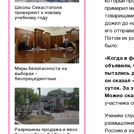
который пр
Школы Севастополя
примерил ме
проверяют к новому
товарищами 
учебному году
дожил до на
его отправк
Потом их ра
было.
«Когда в ф
объявили,
Меры безопасности на
пытались д
выборах –
беспрецедентные
он сказал 
суток.
За э
Можно сказ
участника 
Ученики слу
размышлени
Разрешены продажа и ввоз
Россию в хо