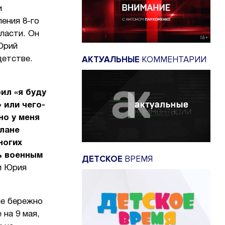
и
ения 8-го
ласти. Он
Юрий
АКТУАЛЬНЫЕ
КОММЕНТАРИИ
детстве.
ил «я буду
 или чего-
но у меня
плане
ногих
ть военным
ДЕТСКОЕ
ВРЕМЯ
и Юрия
ые бережно
 на 9 мая,