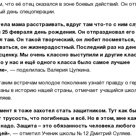
м, что её отец оказался в зоне боевых действий. Он о
ый день спецоперации.
тела мама расстраивать, вдруг там что-то с ним с
 25 февраля день рождения. Он отпраздновал его 
л там.
Он такой творческий, он любит посмеяться,
аться, он жизнерадостный. Последний раз на день
сценку. Мы очень классно выступили и другие кла
то у нас и ещё одного класса было самое лучшее
ие»
, — поделилась Валерия Цупкина.
аким встречам молодое поколение узнаёт правду о гер
саны в историю нашей страны, отмечает учащийся шко
ляев.
мент я тоже захотел стать защитником. Тут как бы
 трусость, что погибнешь и всё. Но в этом, мне ка
 надо. Защита – это обязанность человека любого
ей»
, — отметил Ученик школы № 12 Дмитрий Суляев.