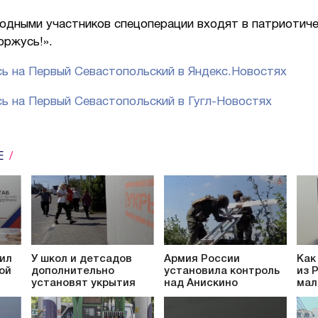
родными участников спецоперации входят в патриотиче
горжусь!».
ь на Первый Севастопольский в Яндекс.Новостях
ь на Первый Севастопольский в Гугл-Новостях
Е
ил
У школ и детсадов
Армия России
Как
ой
дополнительно
установила контроль
из 
установят укрытия
над Анискино
мал