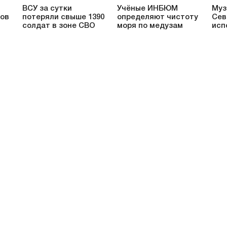
ВСУ за сутки
Учёные ИНБЮМ
Муз
ков
потеряли свыше 1390
определяют чистоту
Сев
солдат в зоне СВО
моря по медузам
исп