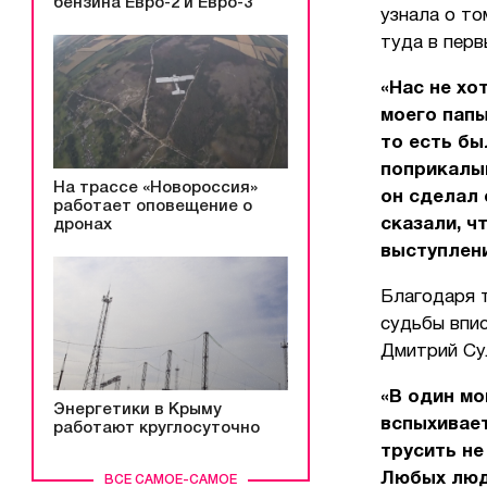
бензина Евро-2 и Евро-3
узнала о то
туда в перв
«Нас не хо
моего папы
то есть бы
поприкалыв
На трассе «Новороссия»
он сделал 
работает оповещение о
сказали, ч
дронах
выступлен
Благодаря т
судьбы впи
Дмитрий Су
«В один мо
Энергетики в Крыму
вспыхивает
работают круглосуточно
трусить не
Любых люд
ВСЕ САМОЕ-САМОЕ