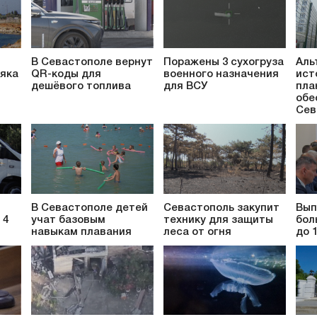
В Севастополе вернут
Поражены 3 сухогруза
Аль
яка
QR-коды для
военного назначения
ист
дешёвого топлива
для ВСУ
пла
обе
Сев
В Севастополе детей
Севастополь закупит
Вып
 4
учат базовым
технику для защиты
бол
навыкам плавания
леса от огня
до 