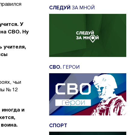
тправился
СЛЕДУЙ
ЗА МНОЙ
лучится.
У
на СВО. Ну
 учителя,
ссы
СВО.
ГЕРОИ
оях, чьи
лы № 12
 иногда и
жется,
СПОРТ
 воина.