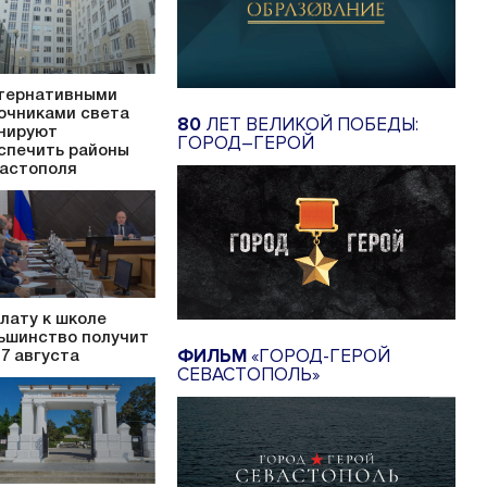
тернативными
очниками света
80
ЛЕТ ВЕЛИКОЙ ПОБЕДЫ:
нируют
ГОРОД–ГЕРОЙ
спечить районы
астополя
лату к школе
ьшинство получит
ФИЛЬМ
«ГОРОД-ГЕРОЙ
17 августа
СЕВАСТОПОЛЬ»