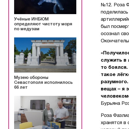
№12. Роза Ф
поделилась
Учёные ИНБЮМ
артиллерийс
определяют чистоту моря
был посмер
по медузам
осознал сво
Окончатель
«Получилос
служить в 
то боялся.
такое лёгк
Музею обороны
разумного.
Севастополя исполнилось
66 лет
вещах – я 
человеком
Бурьяна Ро
Роза Фазлиа
хранятся в 