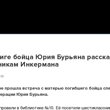
иге бойца Юрия Бурьяна расск
никам Инкермана
:36
не прошла встреча с матерью погибшего бойца сп
ерации Юрия Бурьяна.
 провели в библиотеке №10. Её посетили шестиклассни