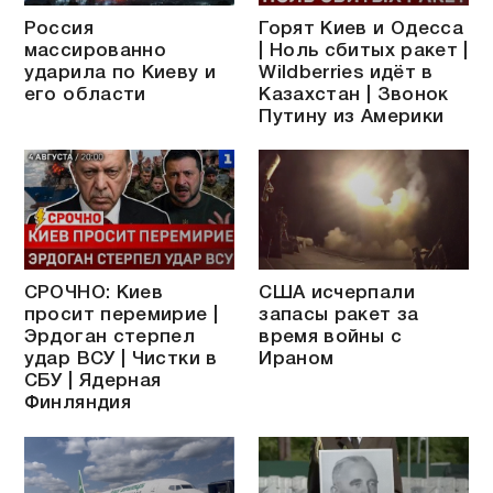
Россия
Горят Киев и Одесса
массированно
| Ноль сбитых ракет |
ударила по Киеву и
Wildberries идёт в
его области
Казахстан | Звонок
Путину из Америки
СРОЧНО: Киев
США исчерпали
просит перемирие |
запасы ракет за
Эрдоган стерпел
время войны с
удар ВСУ | Чистки в
Ираном
СБУ | Ядерная
Финляндия