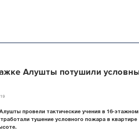
тажке Алушты потушили условн
:19
Алушты провели тактические учения в 16-этажно
отработали тушение условного пожара в квартире 
ысоте.