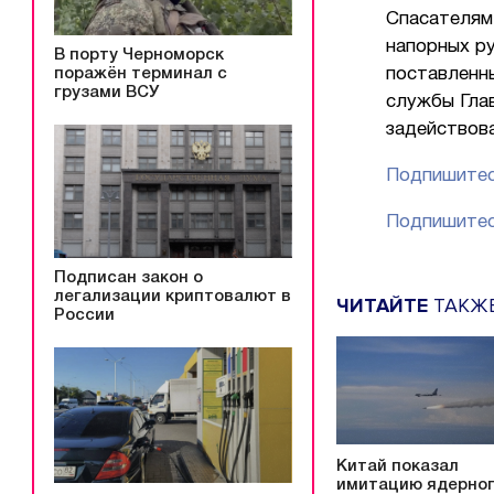
Спасателям
напорных ру
В порту Черноморск
поражён терминал с
поставленн
грузами ВСУ
службы Гла
задействова
Подпишитес
Подпишитес
Подписан закон о
легализации криптовалют в
ЧИТАЙТЕ
ТАКЖ
России
Китай показал
имитацию ядерно