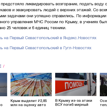
 предстояло ликвидировать возгорание, подать воду
кавов и эвакуировать людей с верхних этажей. Со все
ыми задачами они успешно справились. По информации
вного управления МЧС России по Крыму, в учениях бы
но 25 человек и 6 единиц техники.
ь на Первый Севастопольский в Яндекс.Новостях
ь на Первый Севастопольский в Гугл-Новостях
Е
В Крыму из-за атаки
Крым выделит ₽2,85
Осе
ВСУ погиб мирный
го
млн на оценку авто
теп