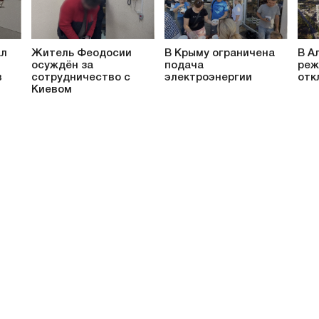
ал
Житель Феодосии
В Крыму ограничена
В А
осуждён за
подача
реж
в
сотрудничество с
электроэнергии
отк
Киевом