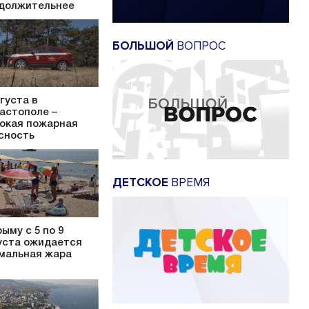
должительнее
БОЛЬШОЙ
ВОПРОС
вгуста в
астополе –
окая пожарная
сность
ДЕТСКОЕ
ВРЕМЯ
рыму с 5 по 9
уста ожидается
мальная жара