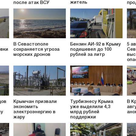
житель
после атак ВСУ
про
В Севастополе
Бензин АИ-92 в Крыму
5 а
овки
сохраняется угроза
подешевел до 100
Сев
морских дронов
рублей за литр
выс
опа
дов
Крымчан призвали
Турбизнесу Крыма
В К
экономить
уже выделили 4,3
авг
му
электроэнергию в
млрд рублей
ано
жару
поддержки