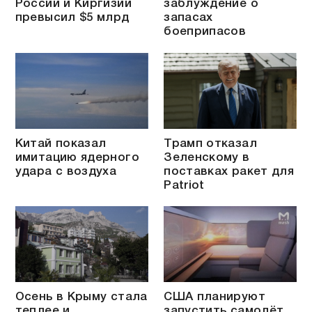
России и Киргизии
заблуждение о
превысил $5 млрд
запасах
боеприпасов
Китай показал
Трамп отказал
имитацию ядерного
Зеленскому в
удара с воздуха
поставках ракет для
Patriot
Осень в Крыму стала
США планируют
теплее и
запустить самолёт