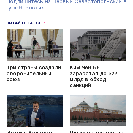
Подпишитесь на Первый Севастопольский в
Гугл-Новостях
ЧИТАЙТЕ
ТАКЖЕ
Три страны создали
Ким Чен Ын
оборонительный
заработал до $22
союз
млрд в обход
санкций
Путин поговорил по