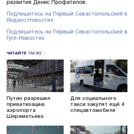
развития Денис Профатилов.
Подпишитесь на Первый Севастопольский в
Яндекс.Новостях
Подпишитесь на Первый Севастопольский в
Гугл-Новостях
ЧИТАЙТЕ
ТАКЖЕ
Путин разрешил
Для социального
приватизацию
такси закупят ещё 4
аэропорта
спецавтомобиля
Шереметьево