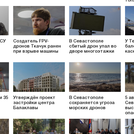
топ
ВСУ
Создатель FPV-
В Севастополе
У Т
дронов Ткачук ранен
сбитый дрон упал во
бал
при взрыве машины
дворе многоэтажки
кас
и 35
Утверждён проект
В Севастополе
5 а
застройки центра
сохраняется угроза
Сев
Балаклавы
морских дронов
выс
опа