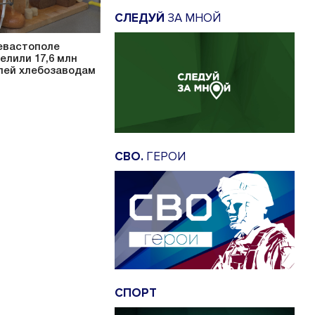
СЛЕДУЙ
ЗА МНОЙ
евастополе
елили 17,6 млн
лей хлебозаводам
СВО.
ГЕРОИ
СПОРТ