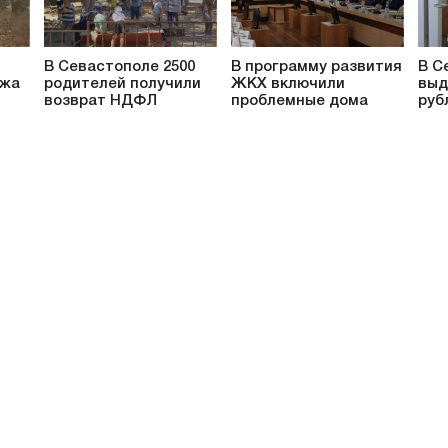
В Севастополе 2500
В программу развития
В С
ажа
родителей получили
ЖКХ включили
выд
возврат НДФЛ
проблемные дома
руб