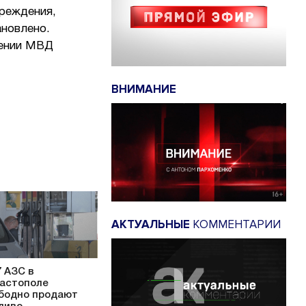
вреждения,
ановлено.
лении МВД
ВНИМАНИЕ
АКТУАЛЬНЫЕ
КОММЕНТАРИИ
7 АЗС в
астополе
бодно продают