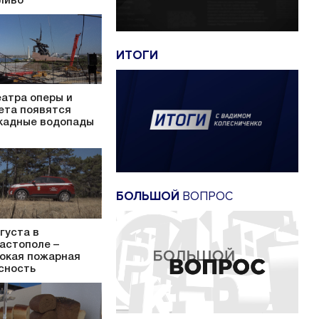
ливо
ИТОГИ
еатра оперы и
ета появятся
кадные водопады
БОЛЬШОЙ
ВОПРОС
вгуста в
астополе –
окая пожарная
сность