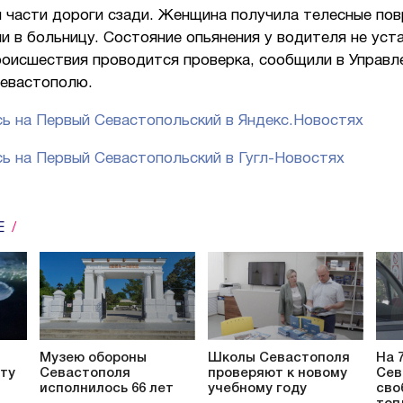
й части дороги сзади. Женщина получила телесные по
и в больницу. Состояние опьянения у водителя не уст
роисшествия проводится проверка, сообщили в Управ
Севастополю.
ь на Первый Севастопольский в Яндекс.Новостях
ь на Первый Севастопольский в Гугл-Новостях
Е
Музею обороны
Школы Севастополя
На 
ту
Севастополя
проверяют к новому
Сев
исполнилось 66 лет
учебному году
сво