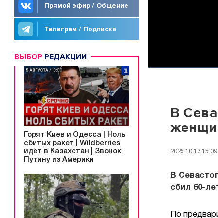
Прямой эфир / Общение
Телеграм / Подписка
ВЫБОР
РЕДАКЦИИ
В Сева
женщи
Горят Киев и Одесса | Ноль
сбитых ракет | Wildberries
идёт в Казахстан | Звонок
2025.10.13 15:09
Путину из Америки
В Севастоп
сбил 60-л
По предвар