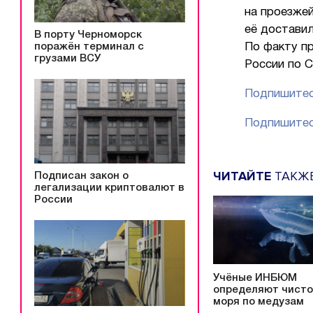
на проезже
её доставил
В порту Черноморск
поражён терминал с
По факту п
грузами ВСУ
России по 
Подпишитес
Подпишитес
ЧИТАЙТЕ
ТАКЖ
Подписан закон о
легализации криптовалют в
России
Учёные ИНБЮМ
определяют чисто
моря по медузам