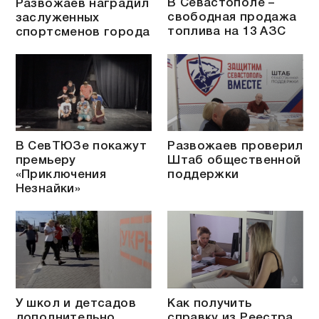
В Севастополе –
Развожаев наградил
свободная продажа
заслуженных
топлива на 13 АЗС
спортсменов города
В СевТЮЗе покажут
Развожаев проверил
премьеру
Штаб общественной
«Приключения
поддержки
Незнайки»
У школ и детсадов
Как получить
дополнительно
справку из Реестра