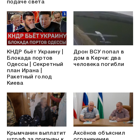
подаче света
КНДР бьёт Украину |
Дрон ВСУ попал в
Блокада портов
дом в Керчи: два
Одессы | Секретный
человека погибли
план Ирана |
Ракетный голод
Киева
Крымчанин выплатит
Аксёнов объяснил
штраф за призывы к
ограничение